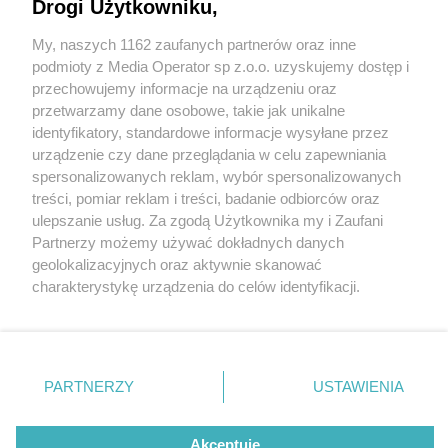
Drogi Użytkowniku,
My, naszych 1162 zaufanych partnerów oraz inne
Wydawca mediów
lokalnych
podmioty z Media Operator sp z.o.o. uzyskujemy dostęp i
przechowujemy informacje na urządzeniu oraz
przetwarzamy dane osobowe, takie jak unikalne
identyfikatory, standardowe informacje wysyłane przez
urządzenie czy dane przeglądania w celu zapewniania
9 / 0
spersonalizowanych reklam, wybór spersonalizowanych
Nie zapomnij
treści, pomiar reklam i treści, badanie odbiorców oraz
zapoznać się z:
polityką prywatności
regulamin korzystania z portali
ulepszanie usług. Za zgodą Użytkownika my i Zaufani
Twoje
miasto
Skontakuj się
z nami
Partnerzy możemy używać dokładnych danych
Piekary Śląskie
Kontakt
geolokalizacyjnych oraz aktywnie skanować
Chorzów
Wydawca
charakterystykę urządzenia do celów identyfikacji.
Tarnowskie Góry
Redakcja
Ruda Śląska
Newsletter
Ponieważ cenimy Twoją prywatność, prosimy o zgodę na
Świętochłowice
Reklama
korzystanie z tych technologii poprzez kliknięcie
Tychy
„Akceptuję”. Zgoda jest dobrowolna i zawsze możesz ją
Bytom
Katowice
zmienić/wycofać klikając przycisk ustawień prywatności
REKLAMA
PARTNERZY
USTAWIENIA
Gliwice
znajdujący się w lewym dolnym rogu strony
. Niektóre
Zabrze
Zagłębie
rodzaje przetwarzania danych nie wymagają zgody
użytkownika, ale masz prawo sprzeciwić się takiemu
Akceptuję