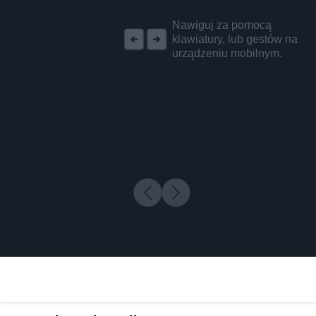
REKLAMA
Nawiguj za pomocą
klawiatury, lub gestów na
urządzeniu mobilnym.