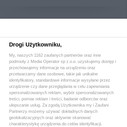
Drogi Użytkowniku,
My, naszych 1162 zaufanych partnerów oraz inne
Wydawca mediów
lokalnych
podmioty z Media Operator sp z.o.o. uzyskujemy dostęp i
przechowujemy informacje na urządzeniu oraz
przetwarzamy dane osobowe, takie jak unikalne
identyfikatory, standardowe informacje wysyłane przez
urządzenie czy dane przeglądania w celu zapewniania
spersonalizowanych reklam, wybór spersonalizowanych
Nie zapomnij
treści, pomiar reklam i treści, badanie odbiorców oraz
zapoznać się z:
polityką prywatności
regulamin korzystania z portali
ulepszanie usług. Za zgodą Użytkownika my i Zaufani
Twoje
miasto
Skontakuj się
z nami
Partnerzy możemy używać dokładnych danych
Piekary Śląskie
Kontakt
geolokalizacyjnych oraz aktywnie skanować
Chorzów
Wydawca
charakterystykę urządzenia do celów identyfikacji.
Tarnowskie Góry
Redakcja