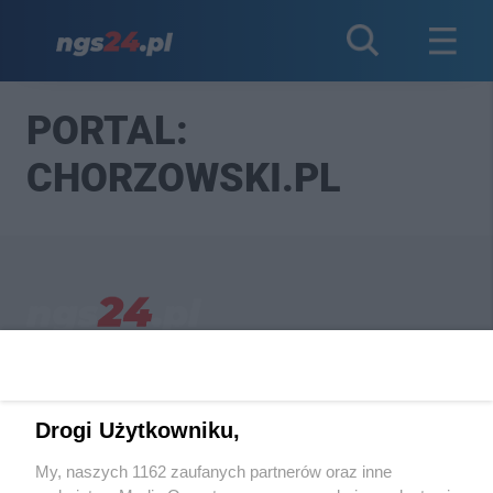
PORTAL:
CHORZOWSKI.PL
Wydawca mediów
lokalnych
Drogi Użytkowniku,
My, naszych 1162 zaufanych partnerów oraz inne