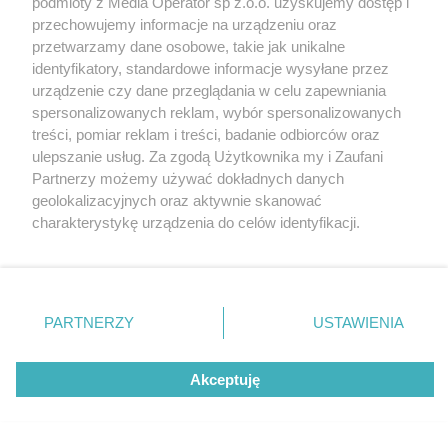
podmioty z Media Operator sp z.o.o. uzyskujemy dostęp i
przechowujemy informacje na urządzeniu oraz
Nie zapomnij
przetwarzamy dane osobowe, takie jak unikalne
zapoznać się z:
polityką prywatności
regulamin korzystania z portali
identyfikatory, standardowe informacje wysyłane przez
Twoje
miasto
Skontaktuj się
z nami
urządzenie czy dane przeglądania w celu zapewniania
Piekary Śląskie
Kontakt
spersonalizowanych reklam, wybór spersonalizowanych
Chorzów
Wydawca
treści, pomiar reklam i treści, badanie odbiorców oraz
Tarnowskie Góry
Redakcja
Ruda Śląska
Newsletter
ulepszanie usług. Za zgodą Użytkownika my i Zaufani
Świętochłowice
Reklama
Partnerzy możemy używać dokładnych danych
Tychy
Bytom
geolokalizacyjnych oraz aktywnie skanować
Katowice
charakterystykę urządzenia do celów identyfikacji.
Gliwice
Ponieważ cenimy Twoją prywatność, prosimy o zgodę na
Zabrze
Zagłębie
korzystanie z tych technologii poprzez kliknięcie
„Akceptuję”. Zgoda jest dobrowolna i zawsze możesz ją
zmienić/wycofać klikając przycisk ustawień prywatności
PARTNERZY
USTAWIENIA
znajdujący się w lewym dolnym rogu strony
. Niektóre
rodzaje przetwarzania danych nie wymagają zgody
Akceptuję
użytkownika, ale masz prawo sprzeciwić się takiemu
przetwarzaniu. Preferencje będą miały zastosowania tylko
na tej witrynie.