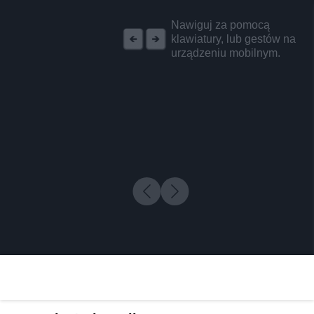
REKLAMA
Nawiguj za pomocą
klawiatury, lub gestów na
urządzeniu mobilnym.