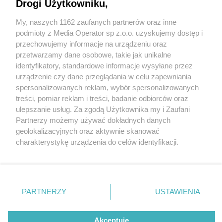
Drogi Użytkowniku,
My, naszych 1162 zaufanych partnerów oraz inne
Wydawca mediów
lokalnych
podmioty z Media Operator sp z.o.o. uzyskujemy dostęp i
przechowujemy informacje na urządzeniu oraz
przetwarzamy dane osobowe, takie jak unikalne
identyfikatory, standardowe informacje wysyłane przez
urządzenie czy dane przeglądania w celu zapewniania
1 / 0
spersonalizowanych reklam, wybór spersonalizowanych
Nie zapomnij
treści, pomiar reklam i treści, badanie odbiorców oraz
zapoznać się z:
polityką prywatności
regulamin korzystania z portali
ulepszanie usług. Za zgodą Użytkownika my i Zaufani
Twoje
miasto
Skontakuj się
z nami
Partnerzy możemy używać dokładnych danych
Piekary Śląskie
Kontakt
geolokalizacyjnych oraz aktywnie skanować
Chorzów
Wydawca
charakterystykę urządzenia do celów identyfikacji.
Tarnowskie Góry
Redakcja
Ruda Śląska
Newsletter
Ponieważ cenimy Twoją prywatność, prosimy o zgodę na
Świętochłowice
Reklama
korzystanie z tych technologii poprzez kliknięcie
Tychy
„Akceptuję”. Zgoda jest dobrowolna i zawsze możesz ją
Bytom
Katowice
zmienić/wycofać klikając przycisk ustawień prywatności
REKLAMA
PARTNERZY
USTAWIENIA
Gliwice
znajdujący się w lewym dolnym rogu strony
. Niektóre
Zabrze
Zagłębie
rodzaje przetwarzania danych nie wymagają zgody
użytkownika, ale masz prawo sprzeciwić się takiemu
Akceptuję