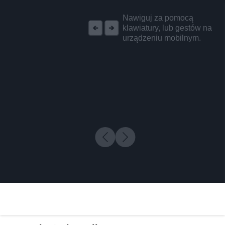
REKLAMA
Nawiguj za pomocą
klawiatury, lub gestów na
urządzeniu mobilnym.