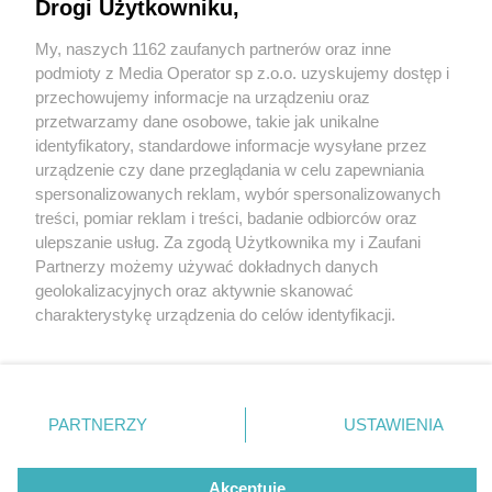
Drogi Użytkowniku,
My, naszych 1162 zaufanych partnerów oraz inne
Wydawca mediów
lokalnych
podmioty z Media Operator sp z.o.o. uzyskujemy dostęp i
przechowujemy informacje na urządzeniu oraz
przetwarzamy dane osobowe, takie jak unikalne
identyfikatory, standardowe informacje wysyłane przez
urządzenie czy dane przeglądania w celu zapewniania
2 / 0
spersonalizowanych reklam, wybór spersonalizowanych
Nie zapomnij
treści, pomiar reklam i treści, badanie odbiorców oraz
zapoznać się z:
polityką prywatności
regulamin korzystania z portali
ulepszanie usług. Za zgodą Użytkownika my i Zaufani
Twoje
miasto
Skontakuj się
z nami
Partnerzy możemy używać dokładnych danych
Piekary Śląskie
Kontakt
geolokalizacyjnych oraz aktywnie skanować
Chorzów
Wydawca
charakterystykę urządzenia do celów identyfikacji.
Tarnowskie Góry
Redakcja
Ruda Śląska
Newsletter
Ponieważ cenimy Twoją prywatność, prosimy o zgodę na
Świętochłowice
Reklama
korzystanie z tych technologii poprzez kliknięcie
Tychy
„Akceptuję”. Zgoda jest dobrowolna i zawsze możesz ją
Bytom
Katowice
zmienić/wycofać klikając przycisk ustawień prywatności
REKLAMA
PARTNERZY
USTAWIENIA
Gliwice
znajdujący się w lewym dolnym rogu strony
. Niektóre
Zabrze
Zagłębie
rodzaje przetwarzania danych nie wymagają zgody
użytkownika, ale masz prawo sprzeciwić się takiemu
Akceptuję