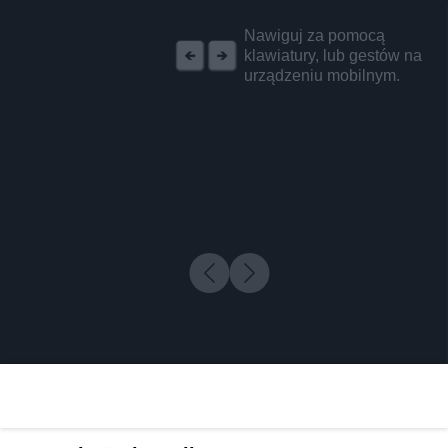
REKLAMA
Nawiguj za pomocą
klawiatury, lub gestów na
urządzeniu mobilnym.