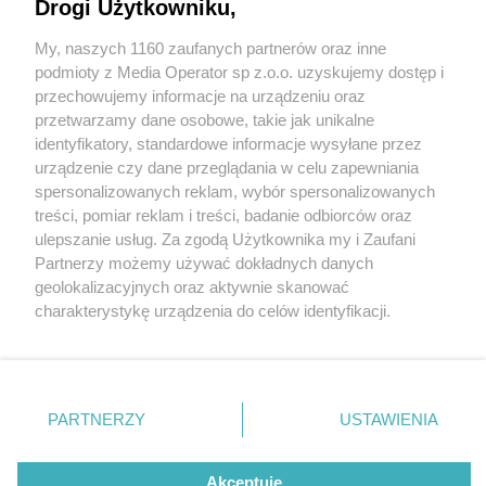
Drogi Użytkowniku,
My, naszych 1160 zaufanych partnerów oraz inne
Wydawca mediów
lokalnych
podmioty z Media Operator sp z.o.o. uzyskujemy dostęp i
przechowujemy informacje na urządzeniu oraz
przetwarzamy dane osobowe, takie jak unikalne
identyfikatory, standardowe informacje wysyłane przez
urządzenie czy dane przeglądania w celu zapewniania
4 / 0
spersonalizowanych reklam, wybór spersonalizowanych
Nie zapomnij
treści, pomiar reklam i treści, badanie odbiorców oraz
zapoznać się z:
polityką prywatności
regulamin korzystania z portali
ulepszanie usług. Za zgodą Użytkownika my i Zaufani
Twoje
miasto
Skontakuj się
z nami
Partnerzy możemy używać dokładnych danych
Piekary Śląskie
Kontakt
geolokalizacyjnych oraz aktywnie skanować
Chorzów
Wydawca
charakterystykę urządzenia do celów identyfikacji.
Tarnowskie Góry
Redakcja
Ruda Śląska
Newsletter
Ponieważ cenimy Twoją prywatność, prosimy o zgodę na
Świętochłowice
Reklama
korzystanie z tych technologii poprzez kliknięcie
Tychy
„Akceptuję”. Zgoda jest dobrowolna i zawsze możesz ją
Bytom
Katowice
zmienić/wycofać klikając przycisk ustawień prywatności
REKLAMA
PARTNERZY
USTAWIENIA
Gliwice
znajdujący się w lewym dolnym rogu strony
. Niektóre
Zabrze
Zagłębie
rodzaje przetwarzania danych nie wymagają zgody
użytkownika, ale masz prawo sprzeciwić się takiemu
Akceptuję