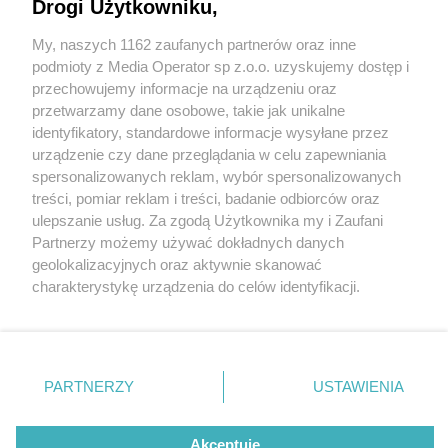
Drogi Użytkowniku,
My, naszych 1162 zaufanych partnerów oraz inne
Wydawca mediów
lokalnych
podmioty z Media Operator sp z.o.o. uzyskujemy dostęp i
przechowujemy informacje na urządzeniu oraz
przetwarzamy dane osobowe, takie jak unikalne
identyfikatory, standardowe informacje wysyłane przez
urządzenie czy dane przeglądania w celu zapewniania
2 / 0
spersonalizowanych reklam, wybór spersonalizowanych
Nie zapomnij
treści, pomiar reklam i treści, badanie odbiorców oraz
zapoznać się z:
polityką prywatności
regulamin korzystania z portali
ulepszanie usług. Za zgodą Użytkownika my i Zaufani
Twoje
miasto
Skontakuj się
z nami
Partnerzy możemy używać dokładnych danych
Piekary Śląskie
Kontakt
geolokalizacyjnych oraz aktywnie skanować
Chorzów
Wydawca
charakterystykę urządzenia do celów identyfikacji.
Tarnowskie Góry
Redakcja
Ruda Śląska
Newsletter
Ponieważ cenimy Twoją prywatność, prosimy o zgodę na
Świętochłowice
Reklama
korzystanie z tych technologii poprzez kliknięcie
Tychy
„Akceptuję”. Zgoda jest dobrowolna i zawsze możesz ją
Bytom
Katowice
zmienić/wycofać klikając przycisk ustawień prywatności
REKLAMA
PARTNERZY
USTAWIENIA
Gliwice
znajdujący się w lewym dolnym rogu strony
. Niektóre
Zabrze
Zagłębie
rodzaje przetwarzania danych nie wymagają zgody
użytkownika, ale masz prawo sprzeciwić się takiemu
Akceptuję