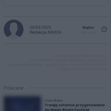
20/03/2023
Napisz
Redakcja
NGS24
do mnie
świętochłowice kluby sportowe,
świętochłowice dotacje dla klubów sportowych,
śląsk świętochłowice,
naprzód lipiny,
tytan świętochłowice,
świętochłowice tornado team,
Polecane
Czas Wolny
Trwają ostatnie przygotowania
do Magic Beats Festival