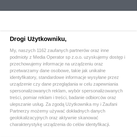
Drogi Użytkowniku,
My, naszych 1162 zaufanych partnerów oraz inne
Wydawca mediów
lokalnych
podmioty z Media Operator sp z.o.o. uzyskujemy dostęp i
przechowujemy informacje na urządzeniu oraz
przetwarzamy dane osobowe, takie jak unikalne
identyfikatory, standardowe informacje wysyłane przez
urządzenie czy dane przeglądania w celu zapewniania
spersonalizowanych reklam, wybór spersonalizowanych
Nie zapomnij
treści, pomiar reklam i treści, badanie odbiorców oraz
zapoznać się z:
polityką prywatności
regulamin korzystania z portali
ulepszanie usług. Za zgodą Użytkownika my i Zaufani
Twoje
miasto
Skontakuj się
z nami
Partnerzy możemy używać dokładnych danych
Piekary Śląskie
Kontakt
geolokalizacyjnych oraz aktywnie skanować
Chorzów
Wydawca
charakterystykę urządzenia do celów identyfikacji.
Tarnowskie Góry
Redakcja
Ruda Śląska
Newsletter
Ponieważ cenimy Twoją prywatność, prosimy o zgodę na
Świętochłowice
Reklama