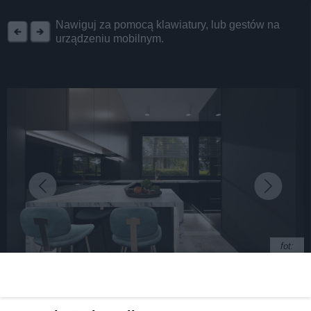
REKLAMA
Nawiguj za pomocą klawiatury, lub gestów na
urządzeniu mobilnym.
fot:
Botaniczna Park – osiedle inne niż wszystkie