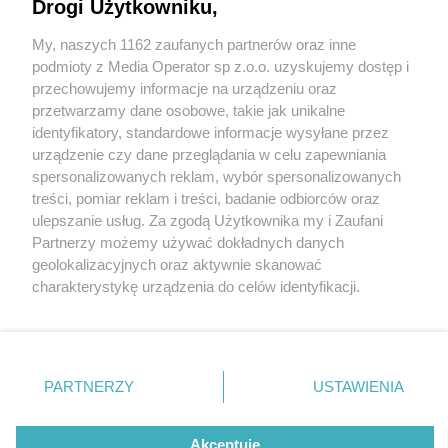
Drogi Użytkowniku,
My, naszych 1162 zaufanych partnerów oraz inne
Wydawca mediów
lokalnych
podmioty z Media Operator sp z.o.o. uzyskujemy dostęp i
przechowujemy informacje na urządzeniu oraz
przetwarzamy dane osobowe, takie jak unikalne
identyfikatory, standardowe informacje wysyłane przez
2 / 8
urządzenie czy dane przeglądania w celu zapewniania
spersonalizowanych reklam, wybór spersonalizowanych
WIZ II
Nie zapomnij
treści, pomiar reklam i treści, badanie odbiorców oraz
zapoznać się z:
polityką prywatności
regulamin korzystania z portali
ulepszanie usług. Za zgodą Użytkownika my i Zaufani
Twoje
miasto
Skontakuj się
z nami
Partnerzy możemy używać dokładnych danych
Piekary Śląskie
Kontakt
geolokalizacyjnych oraz aktywnie skanować
Chorzów
Wydawca
charakterystykę urządzenia do celów identyfikacji.
Tarnowskie Góry
Redakcja
Ruda Śląska
Newsletter
Ponieważ cenimy Twoją prywatność, prosimy o zgodę na
Świętochłowice
Reklama
korzystanie z tych technologii poprzez kliknięcie
Tychy
„Akceptuję”. Zgoda jest dobrowolna i zawsze możesz ją
Bytom
Katowice
zmienić/wycofać klikając przycisk ustawień prywatności
REKLAMA
PARTNERZY
USTAWIENIA
Gliwice
znajdujący się w lewym dolnym rogu strony
. Niektóre
Zabrze
Zagłębie
rodzaje przetwarzania danych nie wymagają zgody
użytkownika, ale masz prawo sprzeciwić się takiemu
Akceptuję