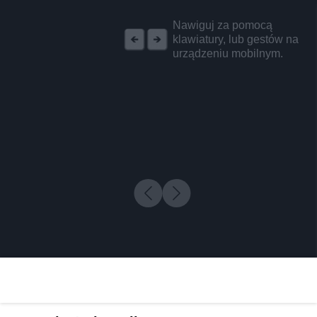
REKLAMA
Nawiguj za pomocą
klawiatury, lub gestów na
urządzeniu mobilnym.