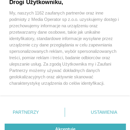
Drogi Użytkowniku,
My, naszych 1162 zaufanych partnerów oraz inne
Wydawca mediów
lokalnych
podmioty z Media Operator sp z.o.o. uzyskujemy dostęp i
przechowujemy informacje na urządzeniu oraz
przetwarzamy dane osobowe, takie jak unikalne
identyfikatory, standardowe informacje wysyłane przez
urządzenie czy dane przeglądania w celu zapewniania
1 / 0
spersonalizowanych reklam, wybór spersonalizowanych
Nie zapomnij
treści, pomiar reklam i treści, badanie odbiorców oraz
zapoznać się z:
polityką prywatności
regulamin korzystania z portali
ulepszanie usług. Za zgodą Użytkownika my i Zaufani
Twoje
miasto
Skontakuj się
z nami
Partnerzy możemy używać dokładnych danych
Piekary Śląskie
Kontakt
geolokalizacyjnych oraz aktywnie skanować
Chorzów
Wydawca
charakterystykę urządzenia do celów identyfikacji.
Tarnowskie Góry
Redakcja
Ruda Śląska
Newsletter
Ponieważ cenimy Twoją prywatność, prosimy o zgodę na
Świętochłowice
Reklama
korzystanie z tych technologii poprzez kliknięcie
Tychy
„Akceptuję”. Zgoda jest dobrowolna i zawsze możesz ją
Bytom
Katowice
zmienić/wycofać klikając przycisk ustawień prywatności
REKLAMA
PARTNERZY
USTAWIENIA
Gliwice
znajdujący się w lewym dolnym rogu strony
. Niektóre
Zabrze
Zagłębie
rodzaje przetwarzania danych nie wymagają zgody
użytkownika, ale masz prawo sprzeciwić się takiemu
Akceptuję