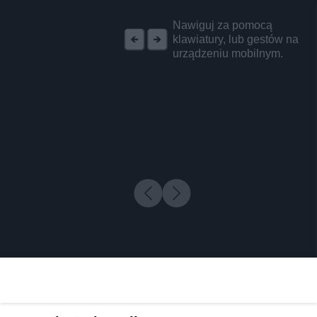
REKLAMA
Nawiguj za pomocą
klawiatury, lub gestów na
urządzeniu mobilnym.