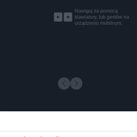
REKLAMA
Nawiguj za pomocą
klawiatury, lub gestów na
urządzeniu mobilnym.