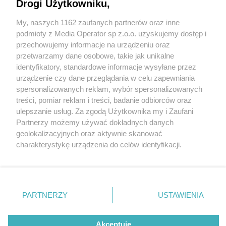
Drogi Użytkowniku,
My, naszych 1162 zaufanych partnerów oraz inne
Wydawca mediów
lokalnych
podmioty z Media Operator sp z.o.o. uzyskujemy dostęp i
przechowujemy informacje na urządzeniu oraz
przetwarzamy dane osobowe, takie jak unikalne
identyfikatory, standardowe informacje wysyłane przez
urządzenie czy dane przeglądania w celu zapewniania
5 / 0
spersonalizowanych reklam, wybór spersonalizowanych
Nie zapomnij
treści, pomiar reklam i treści, badanie odbiorców oraz
zapoznać się z:
polityką prywatności
regulamin korzystania z portali
ulepszanie usług. Za zgodą Użytkownika my i Zaufani
Twoje
miasto
Skontakuj się
z nami
Partnerzy możemy używać dokładnych danych
Piekary Śląskie
Kontakt
geolokalizacyjnych oraz aktywnie skanować
Chorzów
Wydawca
charakterystykę urządzenia do celów identyfikacji.
Tarnowskie Góry
Redakcja
Ruda Śląska
Newsletter
Ponieważ cenimy Twoją prywatność, prosimy o zgodę na
Świętochłowice
Reklama
korzystanie z tych technologii poprzez kliknięcie
Tychy
„Akceptuję”. Zgoda jest dobrowolna i zawsze możesz ją
Bytom
Katowice
zmienić/wycofać klikając przycisk ustawień prywatności
REKLAMA
PARTNERZY
USTAWIENIA
Gliwice
znajdujący się w lewym dolnym rogu strony
. Niektóre
Zabrze
Zagłębie
rodzaje przetwarzania danych nie wymagają zgody
użytkownika, ale masz prawo sprzeciwić się takiemu
Akceptuję