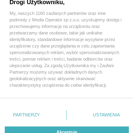
Drogi Użytkowniku,
My, naszych 1160 zaufanych partnerów oraz inne
Wydawca mediów
lokalnych
podmioty z Media Operator sp z.o.o. uzyskujemy dostęp i
przechowujemy informacje na urządzeniu oraz
przetwarzamy dane osobowe, takie jak unikalne
identyfikatory, standardowe informacje wysyłane przez
urządzenie czy dane przeglądania w celu zapewniania
2 / 0
spersonalizowanych reklam, wybór spersonalizowanych
Nie zapomnij
treści, pomiar reklam i treści, badanie odbiorców oraz
zapoznać się z:
polityką prywatności
regulamin korzystania z portali
ulepszanie usług. Za zgodą Użytkownika my i Zaufani
Twoje
miasto
Skontakuj się
z nami
Partnerzy możemy używać dokładnych danych
Piekary Śląskie
Kontakt
geolokalizacyjnych oraz aktywnie skanować
Chorzów
Wydawca
charakterystykę urządzenia do celów identyfikacji.
Tarnowskie Góry
Redakcja
Ruda Śląska
Newsletter
Ponieważ cenimy Twoją prywatność, prosimy o zgodę na
Świętochłowice
Reklama
korzystanie z tych technologii poprzez kliknięcie
Tychy
„Akceptuję”. Zgoda jest dobrowolna i zawsze możesz ją
Bytom
Katowice
zmienić/wycofać klikając przycisk ustawień prywatności
REKLAMA
PARTNERZY
USTAWIENIA
Gliwice
znajdujący się w lewym dolnym rogu strony
. Niektóre
Zabrze
Zagłębie
rodzaje przetwarzania danych nie wymagają zgody
użytkownika, ale masz prawo sprzeciwić się takiemu
Akceptuję