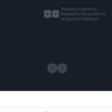
REKLAMA
Nawiguj za pomocą
klawiatury, lub gestów na
urządzeniu mobilnym.