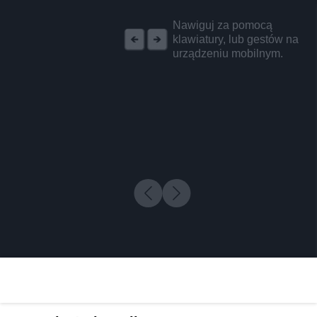
REKLAMA
Nawiguj za pomocą
klawiatury, lub gestów na
urządzeniu mobilnym.