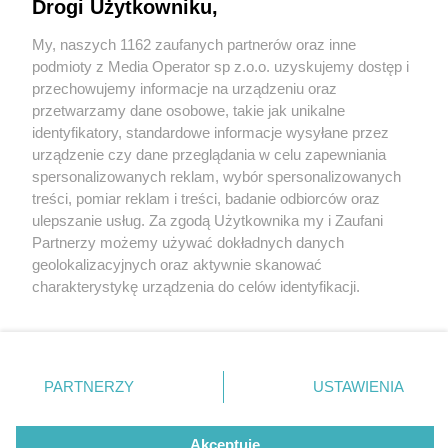
Drogi Użytkowniku,
My, naszych 1162 zaufanych partnerów oraz inne
Wydawca mediów
lokalnych
podmioty z Media Operator sp z.o.o. uzyskujemy dostęp i
przechowujemy informacje na urządzeniu oraz
przetwarzamy dane osobowe, takie jak unikalne
identyfikatory, standardowe informacje wysyłane przez
urządzenie czy dane przeglądania w celu zapewniania
1 / 0
spersonalizowanych reklam, wybór spersonalizowanych
Nie zapomnij
treści, pomiar reklam i treści, badanie odbiorców oraz
zapoznać się z:
polityką prywatności
regulamin korzystania z portali
ulepszanie usług. Za zgodą Użytkownika my i Zaufani
Twoje
miasto
Skontakuj się
z nami
Partnerzy możemy używać dokładnych danych
Piekary Śląskie
Kontakt
geolokalizacyjnych oraz aktywnie skanować
Chorzów
Wydawca
charakterystykę urządzenia do celów identyfikacji.
Tarnowskie Góry
Redakcja
Ruda Śląska
Newsletter
Ponieważ cenimy Twoją prywatność, prosimy o zgodę na
Świętochłowice
Reklama
korzystanie z tych technologii poprzez kliknięcie
Tychy
„Akceptuję”. Zgoda jest dobrowolna i zawsze możesz ją
Bytom
Katowice
zmienić/wycofać klikając przycisk ustawień prywatności
REKLAMA
PARTNERZY
USTAWIENIA
Gliwice
znajdujący się w lewym dolnym rogu strony
. Niektóre
Zabrze
Zagłębie
rodzaje przetwarzania danych nie wymagają zgody
użytkownika, ale masz prawo sprzeciwić się takiemu
Akceptuję