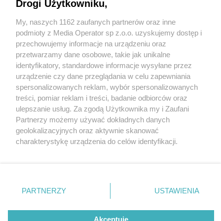
Drogi Użytkowniku,
My, naszych 1162 zaufanych partnerów oraz inne
Wydawca mediów
lokalnych
podmioty z Media Operator sp z.o.o. uzyskujemy dostęp i
przechowujemy informacje na urządzeniu oraz
przetwarzamy dane osobowe, takie jak unikalne
identyfikatory, standardowe informacje wysyłane przez
urządzenie czy dane przeglądania w celu zapewniania
5 / 0
spersonalizowanych reklam, wybór spersonalizowanych
Nie zapomnij
treści, pomiar reklam i treści, badanie odbiorców oraz
zapoznać się z:
polityką prywatności
regulamin korzystania z portali
ulepszanie usług. Za zgodą Użytkownika my i Zaufani
Twoje
miasto
Skontakuj się
z nami
Partnerzy możemy używać dokładnych danych
Piekary Śląskie
Kontakt
geolokalizacyjnych oraz aktywnie skanować
Chorzów
Wydawca
charakterystykę urządzenia do celów identyfikacji.
Tarnowskie Góry
Redakcja
Ruda Śląska
Newsletter
Ponieważ cenimy Twoją prywatność, prosimy o zgodę na
Świętochłowice
Reklama
korzystanie z tych technologii poprzez kliknięcie
Tychy
„Akceptuję”. Zgoda jest dobrowolna i zawsze możesz ją
Bytom
Katowice
zmienić/wycofać klikając przycisk ustawień prywatności
REKLAMA
PARTNERZY
USTAWIENIA
Gliwice
znajdujący się w lewym dolnym rogu strony
. Niektóre
Zabrze
Zagłębie
rodzaje przetwarzania danych nie wymagają zgody
użytkownika, ale masz prawo sprzeciwić się takiemu
Akceptuję