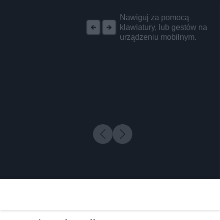
REKLAMA
Nawiguj za pomocą
klawiatury, lub gestów na
urządzeniu mobilnym.