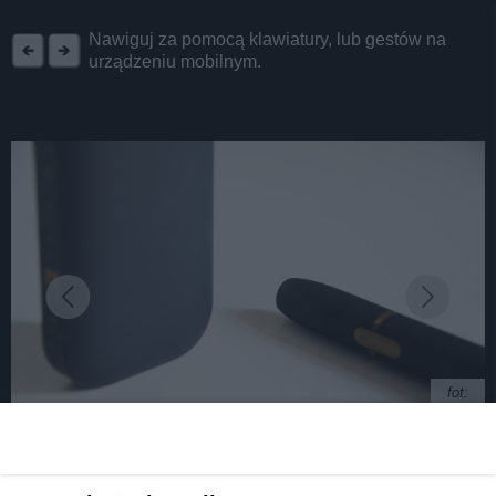
REKLAMA
Nawiguj za pomocą klawiatury, lub gestów na
urządzeniu mobilnym.
fot:
Dbaj o swój organizm