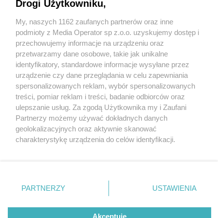
Drogi Użytkowniku,
My, naszych 1162 zaufanych partnerów oraz inne
Wydawca mediów
lokalnych
podmioty z Media Operator sp z.o.o. uzyskujemy dostęp i
przechowujemy informacje na urządzeniu oraz
przetwarzamy dane osobowe, takie jak unikalne
identyfikatory, standardowe informacje wysyłane przez
1 / 2
urządzenie czy dane przeglądania w celu zapewniania
spersonalizowanych reklam, wybór spersonalizowanych
Więtochłowice
Nie zapomnij
treści, pomiar reklam i treści, badanie odbiorców oraz
zapoznać się z:
polityką prywatności
regulamin korzystania z portali
ulepszanie usług. Za zgodą Użytkownika my i Zaufani
Twoje
miasto
Skontakuj się
z nami
Partnerzy możemy używać dokładnych danych
Piekary Śląskie
Kontakt
geolokalizacyjnych oraz aktywnie skanować
Chorzów
Wydawca
charakterystykę urządzenia do celów identyfikacji.
Tarnowskie Góry
Redakcja
Ruda Śląska
Newsletter
Ponieważ cenimy Twoją prywatność, prosimy o zgodę na
Świętochłowice
Reklama
korzystanie z tych technologii poprzez kliknięcie
Tychy
„Akceptuję”. Zgoda jest dobrowolna i zawsze możesz ją
Bytom
Katowice
zmienić/wycofać klikając przycisk ustawień prywatności
REKLAMA
PARTNERZY
USTAWIENIA
Gliwice
znajdujący się w lewym dolnym rogu strony
. Niektóre
Zabrze
Zagłębie
rodzaje przetwarzania danych nie wymagają zgody
użytkownika, ale masz prawo sprzeciwić się takiemu
Akceptuję