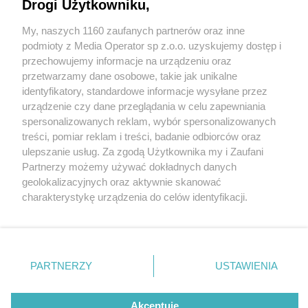
Drogi Użytkowniku,
My, naszych 1160 zaufanych partnerów oraz inne
Wydawca mediów
lokalnych
podmioty z Media Operator sp z.o.o. uzyskujemy dostęp i
przechowujemy informacje na urządzeniu oraz
przetwarzamy dane osobowe, takie jak unikalne
identyfikatory, standardowe informacje wysyłane przez
urządzenie czy dane przeglądania w celu zapewniania
2 / 0
spersonalizowanych reklam, wybór spersonalizowanych
Nie zapomnij
treści, pomiar reklam i treści, badanie odbiorców oraz
zapoznać się z:
polityką prywatności
regulamin korzystania z portali
ulepszanie usług. Za zgodą Użytkownika my i Zaufani
Twoje
miasto
Skontakuj się
z nami
Partnerzy możemy używać dokładnych danych
Piekary Śląskie
Kontakt
geolokalizacyjnych oraz aktywnie skanować
Chorzów
Wydawca
charakterystykę urządzenia do celów identyfikacji.
Tarnowskie Góry
Redakcja
Ruda Śląska
Newsletter
Ponieważ cenimy Twoją prywatność, prosimy o zgodę na
Świętochłowice
Reklama
korzystanie z tych technologii poprzez kliknięcie
Tychy
„Akceptuję”. Zgoda jest dobrowolna i zawsze możesz ją
Bytom
Katowice
zmienić/wycofać klikając przycisk ustawień prywatności
REKLAMA
PARTNERZY
USTAWIENIA
Gliwice
znajdujący się w lewym dolnym rogu strony
. Niektóre
Zabrze
Zagłębie
rodzaje przetwarzania danych nie wymagają zgody
użytkownika, ale masz prawo sprzeciwić się takiemu
Akceptuję