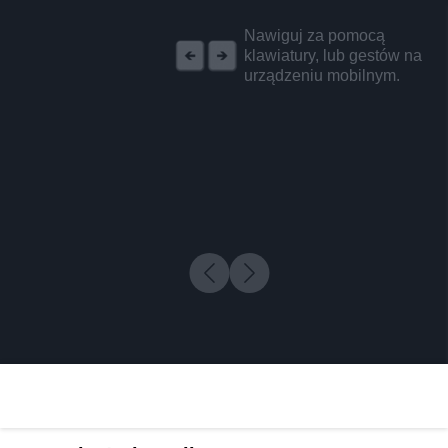
REKLAMA
Nawiguj za pomocą
klawiatury, lub gestów na
urządzeniu mobilnym.