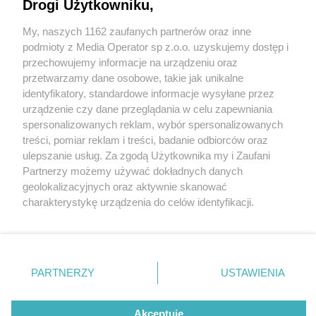
Drogi Użytkowniku,
My, naszych 1162 zaufanych partnerów oraz inne
Wydawca mediów
lokalnych
podmioty z Media Operator sp z.o.o. uzyskujemy dostęp i
przechowujemy informacje na urządzeniu oraz
przetwarzamy dane osobowe, takie jak unikalne
identyfikatory, standardowe informacje wysyłane przez
urządzenie czy dane przeglądania w celu zapewniania
5 / 0
spersonalizowanych reklam, wybór spersonalizowanych
Nie zapomnij
treści, pomiar reklam i treści, badanie odbiorców oraz
zapoznać się z:
polityką prywatności
regulamin korzystania z portali
ulepszanie usług. Za zgodą Użytkownika my i Zaufani
Twoje
miasto
Skontakuj się
z nami
Partnerzy możemy używać dokładnych danych
Piekary Śląskie
Kontakt
geolokalizacyjnych oraz aktywnie skanować
Chorzów
Wydawca
charakterystykę urządzenia do celów identyfikacji.
Tarnowskie Góry
Redakcja
Ruda Śląska
Newsletter
Ponieważ cenimy Twoją prywatność, prosimy o zgodę na
Świętochłowice
Reklama
korzystanie z tych technologii poprzez kliknięcie
Tychy
„Akceptuję”. Zgoda jest dobrowolna i zawsze możesz ją
Bytom
Katowice
zmienić/wycofać klikając przycisk ustawień prywatności
REKLAMA
PARTNERZY
USTAWIENIA
Gliwice
znajdujący się w lewym dolnym rogu strony
. Niektóre
Zabrze
Zagłębie
rodzaje przetwarzania danych nie wymagają zgody
użytkownika, ale masz prawo sprzeciwić się takiemu
Akceptuję