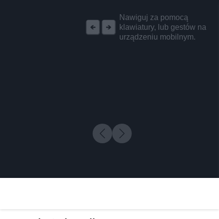
REKLAMA
Nawiguj za pomocą
klawiatury, lub gestów na
urządzeniu mobilnym.