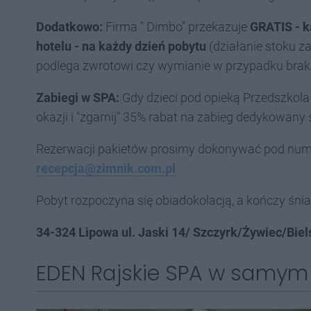
Dodatkowo:
Firma " Dimbo" przekazuje
GRATIS - k
hotelu - na każdy dzień pobytu
(działanie stoku 
podlega zwrotowi czy wymianie w przypadku braku 
Zabiegi w SPA:
Gdy dzieci pod opieką Przedszkola
okazji i "zgarnij" 35% rabat na zabieg dedykowany s
Rezerwacji pakietów prosimy dokonywać pod numer
recepcja@zimnik.com.pl
Pobyt rozpoczyna się obiadokolacją, a kończy śn
34-324 Lipowa ul. Jaski 14/ Szczyrk/Żywiec/Biel
EDEN Rajskie SPA w samym 