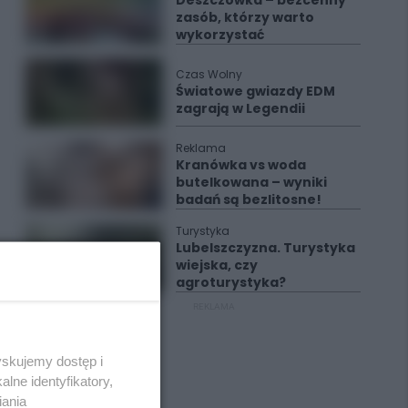
Deszczówka – bezcenny
zasób, którzy warto
wykorzystać
Czas Wolny
Światowe gwiazdy EDM
zagrają w Legendii
Reklama
Kranówka vs woda
butelkowana – wyniki
badań są bezlitosne!
Turystyka
Lubelszczyzna. Turystyka
wiejska, czy
agroturystyka?
REKLAMA
yskujemy dostęp i
lne identyfikatory,
iania