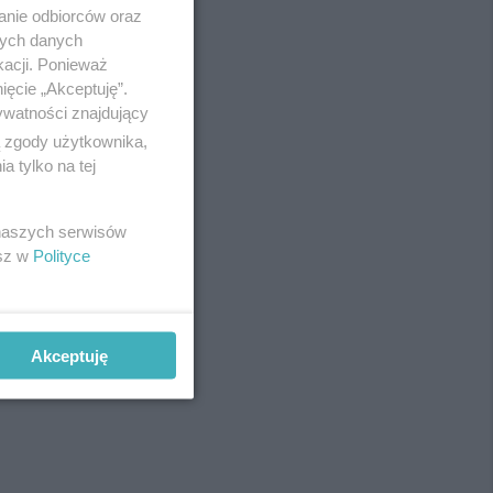
anie odbiorców oraz
nych danych
kacji. Ponieważ
ięcie „Akceptuję”.
ywatności znajdujący
ą zgody użytkownika,
 tylko na tej
 naszych serwisów
esz w
Polityce
Akceptuję