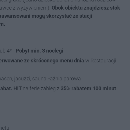
stawce z wyżywieniem).
Obok obiektu znajdziesz stok
 zaawansowani mogą skorzystać ze stacji
km.
ub 4* -
Pobyt min. 3 noclegi
 serwowane ze skróconego menu dnia
w Restauracji
asen, jacuzzi, sauna, łaźnia parowa
rabat. HIT
na ferie zabieg z
35% rabatem 100 minut
netu