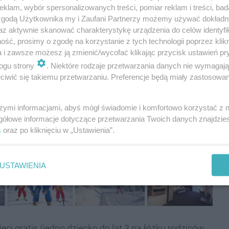
klam, wybór spersonalizowanych treści, pomiar reklam i treści, bad
 zgodą Użytkownika my i Zaufani Partnerzy możemy używać dokład
az aktywnie skanować charakterystykę urządzenia do celów identyfi
ść, prosimy o zgodę na korzystanie z tych technologii poprzez klikn
a i zawsze możesz ją zmienić/wycofać klikając przycisk ustawień pr
ogu strony
. Niektóre rodzaje przetwarzania danych nie wymagaj
iwić się takiemu przetwarzaniu. Preferencje będą miały zastosowania
szymi informacjami, abyś mógł świadomie i komfortowo korzystać z
gółowe informacje dotyczące przetwarzania Twoich danych znajdzi
s
oraz po kliknięciu w „Ustawienia”.
USTAWIENIA
eci gratis (jedno dziecko do lat 3 na łóżku rodziców