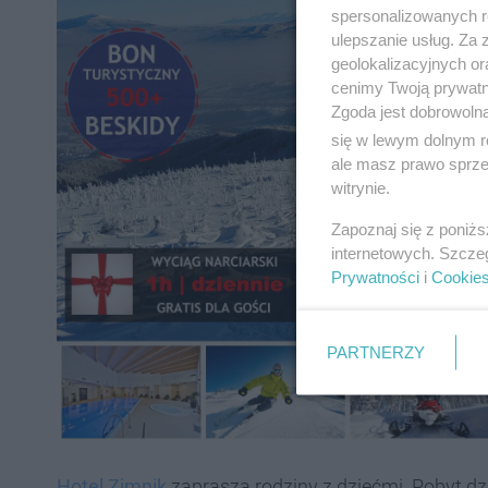
spersonalizowanych re
ulepszanie usług. Za
geolokalizacyjnych or
cenimy Twoją prywatno
Zgoda jest dobrowoln
się w lewym dolnym r
ale masz prawo sprzec
witrynie.
Zapoznaj się z poniż
internetowych. Szcze
Prywatności
i
Cookie
PARTNERZY
Hotel Zimnik
zaprasza rodziny z dziećmi. Pobyt dzi