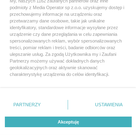
My, naszych 1162 zaufanych partnerów oraz inne
Wydawca mediów
lokalnych
podmioty z Media Operator sp z.o.o. uzyskujemy dostęp i
przechowujemy informacje na urządzeniu oraz
przetwarzamy dane osobowe, takie jak unikalne
identyfikatory, standardowe informacje wysyłane przez
urządzenie czy dane przeglądania w celu zapewniania
spersonalizowanych reklam, wybór spersonalizowanych
Nie zapomnij
treści, pomiar reklam i treści, badanie odbiorców oraz
zapoznać się z:
polityką prywatności
regulamin korzystania z portali
ulepszanie usług. Za zgodą Użytkownika my i Zaufani
Twoje
miasto
Skontakuj się
z nami
Partnerzy możemy używać dokładnych danych
Piekary Śląskie
Kontakt
geolokalizacyjnych oraz aktywnie skanować
Chorzów
Wydawca
charakterystykę urządzenia do celów identyfikacji.
Tarnowskie Góry
Redakcja
Ruda Śląska
Newsletter
Ponieważ cenimy Twoją prywatność, prosimy o zgodę na
Świętochłowice
Reklama
korzystanie z tych technologii poprzez kliknięcie
Tychy
„Akceptuję”. Zgoda jest dobrowolna i zawsze możesz ją
Bytom
Katowice
zmienić/wycofać klikając przycisk ustawień prywatności
PARTNERZY
USTAWIENIA
Gliwice
znajdujący się w lewym dolnym rogu strony
. Niektóre
Zabrze
Zagłębie
rodzaje przetwarzania danych nie wymagają zgody
Akceptuję
użytkownika, ale masz prawo sprzeciwić się takiemu
przetwarzaniu. Preferencje będą miały zastosowania tylko
na tej witrynie.