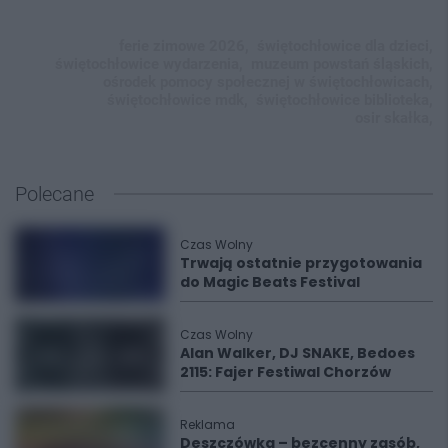
ferie zimowe 2026,
świętochłowice dla dzieci,
świętochłowice wydarzenia,
muzeum powstań śląskich,
ośrodek pomocy społecznej w świętochłowicach,
świętochłowice mdk,
świętochłowice biblioteka,
osir skałka,
Polecane
Czas Wolny
Trwają ostatnie przygotowania
do Magic Beats Festival
Czas Wolny
Alan Walker, DJ SNAKE, Bedoes
2115: Fajer Festiwal Chorzów
Reklama
Deszczówka – bezcenny zasób,