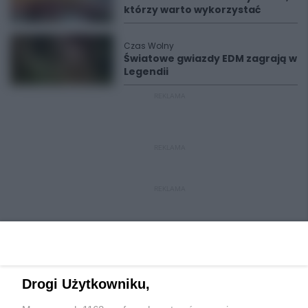
którzy warto wykorzystać
Czas Wolny
Światowe gwiazdy EDM zagrają w
Legendii
REKLAMA
REKLAMA
REKLAMA
Drogi Użytkowniku,