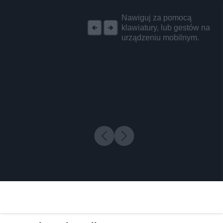
REKLAMA
Nawiguj za pomocą
klawiatury, lub gestów na
urządzeniu mobilnym.