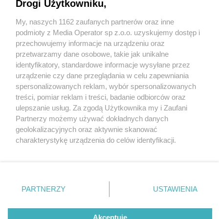
Drogi Użytkowniku,
My, naszych 1162 zaufanych partnerów oraz inne
Wydawca mediów
lokalnych
podmioty z Media Operator sp z.o.o. uzyskujemy dostęp i
przechowujemy informacje na urządzeniu oraz
przetwarzamy dane osobowe, takie jak unikalne
identyfikatory, standardowe informacje wysyłane przez
urządzenie czy dane przeglądania w celu zapewniania
2 / 0
spersonalizowanych reklam, wybór spersonalizowanych
Nie zapomnij
treści, pomiar reklam i treści, badanie odbiorców oraz
zapoznać się z:
polityką prywatności
regulamin korzystania z portali
ulepszanie usług. Za zgodą Użytkownika my i Zaufani
Twoje
miasto
Skontakuj się
z nami
Partnerzy możemy używać dokładnych danych
Piekary Śląskie
Kontakt
geolokalizacyjnych oraz aktywnie skanować
Chorzów
Wydawca
charakterystykę urządzenia do celów identyfikacji.
Tarnowskie Góry
Redakcja
Ruda Śląska
Newsletter
Ponieważ cenimy Twoją prywatność, prosimy o zgodę na
Świętochłowice
Reklama
korzystanie z tych technologii poprzez kliknięcie
Tychy
„Akceptuję”. Zgoda jest dobrowolna i zawsze możesz ją
Bytom
Katowice
zmienić/wycofać klikając przycisk ustawień prywatności
REKLAMA
PARTNERZY
USTAWIENIA
Gliwice
znajdujący się w lewym dolnym rogu strony
. Niektóre
Zabrze
Zagłębie
rodzaje przetwarzania danych nie wymagają zgody
użytkownika, ale masz prawo sprzeciwić się takiemu
Akceptuję