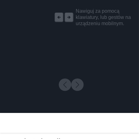
REKLAMA
Nawiguj za pomocą
klawiatury, lub gestów na
urządzeniu mobilnym.