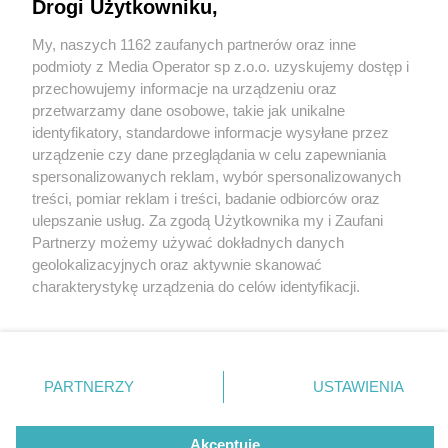
Drogi Użytkowniku,
My, naszych 1162 zaufanych partnerów oraz inne
Wydawca mediów
lokalnych
podmioty z Media Operator sp z.o.o. uzyskujemy dostęp i
przechowujemy informacje na urządzeniu oraz
przetwarzamy dane osobowe, takie jak unikalne
identyfikatory, standardowe informacje wysyłane przez
urządzenie czy dane przeglądania w celu zapewniania
1 / 0
spersonalizowanych reklam, wybór spersonalizowanych
Nie zapomnij
treści, pomiar reklam i treści, badanie odbiorców oraz
zapoznać się z:
polityką prywatności
regulamin korzystania z portali
ulepszanie usług. Za zgodą Użytkownika my i Zaufani
Twoje
miasto
Skontakuj się
z nami
Partnerzy możemy używać dokładnych danych
Piekary Śląskie
Kontakt
geolokalizacyjnych oraz aktywnie skanować
Chorzów
Wydawca
charakterystykę urządzenia do celów identyfikacji.
Tarnowskie Góry
Redakcja
Ruda Śląska
Newsletter
Ponieważ cenimy Twoją prywatność, prosimy o zgodę na
Świętochłowice
Reklama
korzystanie z tych technologii poprzez kliknięcie
Tychy
„Akceptuję”. Zgoda jest dobrowolna i zawsze możesz ją
Bytom
Katowice
zmienić/wycofać klikając przycisk ustawień prywatności
REKLAMA
PARTNERZY
USTAWIENIA
Gliwice
znajdujący się w lewym dolnym rogu strony
. Niektóre
Zabrze
Zagłębie
rodzaje przetwarzania danych nie wymagają zgody
użytkownika, ale masz prawo sprzeciwić się takiemu
Akceptuję