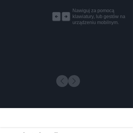
REKLAMA
Nawiguj za pomocą
klawiatury, lub gestów na
urządzeniu mobilnym.