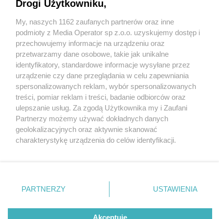
Drogi Użytkowniku,
My, naszych 1162 zaufanych partnerów oraz inne
Wydawca mediów
lokalnych
podmioty z Media Operator sp z.o.o. uzyskujemy dostęp i
przechowujemy informacje na urządzeniu oraz
przetwarzamy dane osobowe, takie jak unikalne
identyfikatory, standardowe informacje wysyłane przez
urządzenie czy dane przeglądania w celu zapewniania
1 / 0
spersonalizowanych reklam, wybór spersonalizowanych
Nie zapomnij
treści, pomiar reklam i treści, badanie odbiorców oraz
zapoznać się z:
polityką prywatności
regulamin korzystania z portali
ulepszanie usług. Za zgodą Użytkownika my i Zaufani
Twoje
miasto
Skontakuj się
z nami
Partnerzy możemy używać dokładnych danych
Piekary Śląskie
Kontakt
geolokalizacyjnych oraz aktywnie skanować
Chorzów
Wydawca
charakterystykę urządzenia do celów identyfikacji.
Tarnowskie Góry
Redakcja
Ruda Śląska
Newsletter
Ponieważ cenimy Twoją prywatność, prosimy o zgodę na
Świętochłowice
Reklama
korzystanie z tych technologii poprzez kliknięcie
Tychy
„Akceptuję”. Zgoda jest dobrowolna i zawsze możesz ją
Bytom
Katowice
zmienić/wycofać klikając przycisk ustawień prywatności
REKLAMA
PARTNERZY
USTAWIENIA
Gliwice
znajdujący się w lewym dolnym rogu strony
. Niektóre
Zabrze
Zagłębie
rodzaje przetwarzania danych nie wymagają zgody
użytkownika, ale masz prawo sprzeciwić się takiemu
Akceptuję