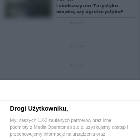
Lubelszczyzna. Turystyka
wiejska, czy agroturystyka?
REKLAMA
REKLAMA
REKLAMA
Drogi Użytkowniku,
My, naszych 1162 zaufanych partnerów oraz inne
Wydawca mediów
lokalnych
podmioty z Media Operator sp z.o.o. uzyskujemy dostęp i
przechowujemy informacje na urządzeniu oraz