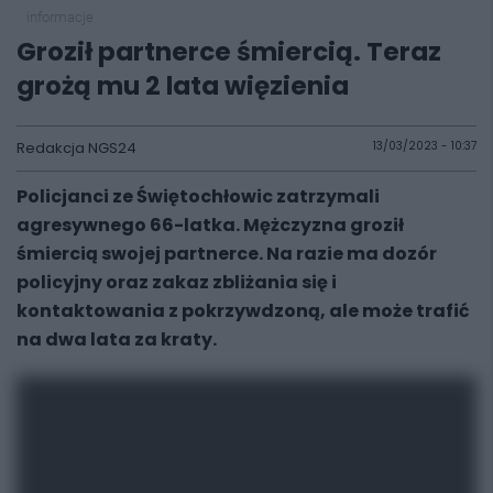
informacje
Groził partnerce śmiercią. Teraz
grożą mu 2 lata więzienia
Redakcja NGS24
13/03/2023 - 10:37
Policjanci ze Świętochłowic zatrzymali
agresywnego 66-latka. Mężczyzna groził
śmiercią swojej partnerce. Na razie ma dozór
policyjny oraz zakaz zbliżania się i
kontaktowania z pokrzywdzoną, ale może trafić
na dwa lata za kraty.