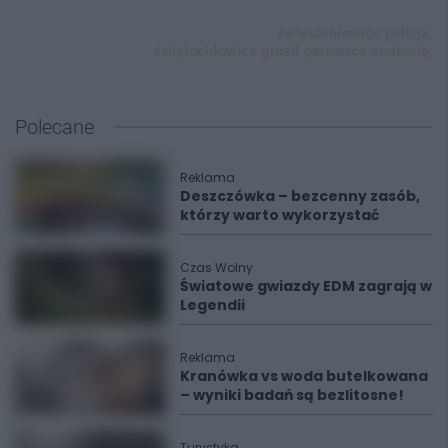
świętochłowice policja,
świętochłowice groził partnerce śmiercią,
Polecane
Reklama
Deszczówka – bezcenny zasób,
którzy warto wykorzystać
Czas Wolny
Światowe gwiazdy EDM zagrają w
Legendii
Reklama
Kranówka vs woda butelkowana
– wyniki badań są bezlitosne!
Turystyka