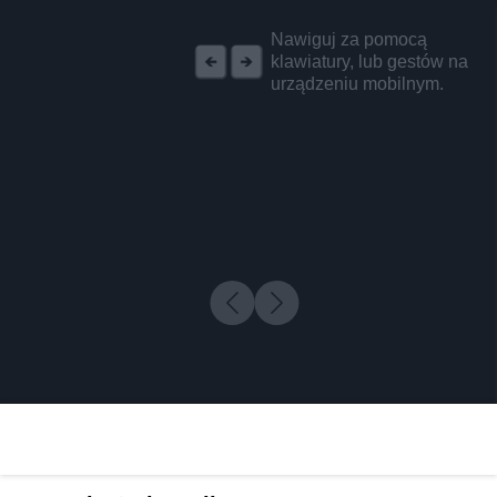
REKLAMA
Nawiguj za pomocą
klawiatury, lub gestów na
urządzeniu mobilnym.