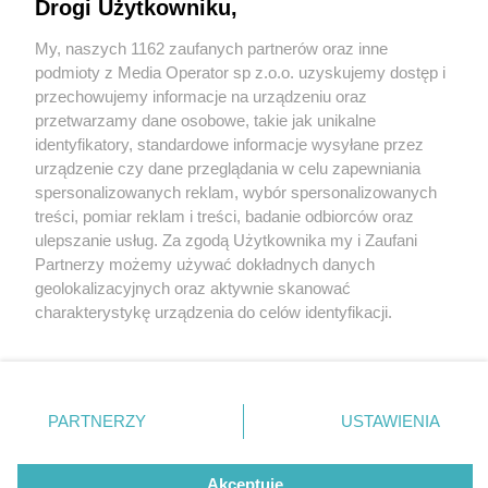
Drogi Użytkowniku,
My, naszych 1162 zaufanych partnerów oraz inne
Wydawca mediów
lokalnych
podmioty z Media Operator sp z.o.o. uzyskujemy dostęp i
przechowujemy informacje na urządzeniu oraz
przetwarzamy dane osobowe, takie jak unikalne
identyfikatory, standardowe informacje wysyłane przez
urządzenie czy dane przeglądania w celu zapewniania
6 / 0
spersonalizowanych reklam, wybór spersonalizowanych
Nie zapomnij
treści, pomiar reklam i treści, badanie odbiorców oraz
zapoznać się z:
polityką prywatności
regulamin korzystania z portali
ulepszanie usług. Za zgodą Użytkownika my i Zaufani
Twoje
miasto
Skontakuj się
z nami
Partnerzy możemy używać dokładnych danych
Piekary Śląskie
Kontakt
geolokalizacyjnych oraz aktywnie skanować
Chorzów
Wydawca
charakterystykę urządzenia do celów identyfikacji.
Tarnowskie Góry
Redakcja
Ruda Śląska
Newsletter
Ponieważ cenimy Twoją prywatność, prosimy o zgodę na
Świętochłowice
Reklama
korzystanie z tych technologii poprzez kliknięcie
Tychy
„Akceptuję”. Zgoda jest dobrowolna i zawsze możesz ją
Bytom
Katowice
zmienić/wycofać klikając przycisk ustawień prywatności
REKLAMA
PARTNERZY
USTAWIENIA
Gliwice
znajdujący się w lewym dolnym rogu strony
. Niektóre
Zabrze
Zagłębie
rodzaje przetwarzania danych nie wymagają zgody
użytkownika, ale masz prawo sprzeciwić się takiemu
Akceptuję