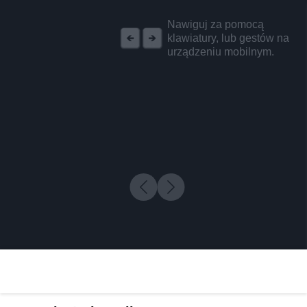
REKLAMA
Nawiguj za pomocą
klawiatury, lub gestów na
urządzeniu mobilnym.