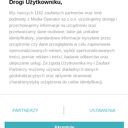
Drogi Użytkowniku,
My, naszych 1162 zaufanych partnerów oraz inne
Wydawca mediów
lokalnych
podmioty z Media Operator sp z.o.o. uzyskujemy dostęp i
przechowujemy informacje na urządzeniu oraz
przetwarzamy dane osobowe, takie jak unikalne
identyfikatory, standardowe informacje wysyłane przez
urządzenie czy dane przeglądania w celu zapewniania
1 / 0
spersonalizowanych reklam, wybór spersonalizowanych
Nie zapomnij
treści, pomiar reklam i treści, badanie odbiorców oraz
zapoznać się z:
polityką prywatności
regulamin korzystania z portali
ulepszanie usług. Za zgodą Użytkownika my i Zaufani
Twoje
miasto
Skontakuj się
z nami
Partnerzy możemy używać dokładnych danych
Piekary Śląskie
Kontakt
geolokalizacyjnych oraz aktywnie skanować
Chorzów
Wydawca
charakterystykę urządzenia do celów identyfikacji.
Tarnowskie Góry
Redakcja
Ruda Śląska
Newsletter
Ponieważ cenimy Twoją prywatność, prosimy o zgodę na
Świętochłowice
Reklama
korzystanie z tych technologii poprzez kliknięcie
Tychy
„Akceptuję”. Zgoda jest dobrowolna i zawsze możesz ją
Bytom
Katowice
zmienić/wycofać klikając przycisk ustawień prywatności
REKLAMA
PARTNERZY
USTAWIENIA
Gliwice
znajdujący się w lewym dolnym rogu strony
. Niektóre
Zabrze
Zagłębie
rodzaje przetwarzania danych nie wymagają zgody
użytkownika, ale masz prawo sprzeciwić się takiemu
Akceptuję