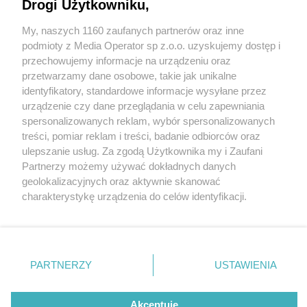
Drogi Użytkowniku,
My, naszych 1160 zaufanych partnerów oraz inne
Wydawca mediów
lokalnych
podmioty z Media Operator sp z.o.o. uzyskujemy dostęp i
przechowujemy informacje na urządzeniu oraz
przetwarzamy dane osobowe, takie jak unikalne
identyfikatory, standardowe informacje wysyłane przez
urządzenie czy dane przeglądania w celu zapewniania
5 / 0
spersonalizowanych reklam, wybór spersonalizowanych
Nie zapomnij
treści, pomiar reklam i treści, badanie odbiorców oraz
zapoznać się z:
polityką prywatności
regulamin korzystania z portali
ulepszanie usług. Za zgodą Użytkownika my i Zaufani
Twoje
miasto
Skontakuj się
z nami
Partnerzy możemy używać dokładnych danych
Piekary Śląskie
Kontakt
geolokalizacyjnych oraz aktywnie skanować
Chorzów
Wydawca
charakterystykę urządzenia do celów identyfikacji.
Tarnowskie Góry
Redakcja
Ruda Śląska
Newsletter
Ponieważ cenimy Twoją prywatność, prosimy o zgodę na
Świętochłowice
Reklama
korzystanie z tych technologii poprzez kliknięcie
Tychy
„Akceptuję”. Zgoda jest dobrowolna i zawsze możesz ją
Bytom
Katowice
zmienić/wycofać klikając przycisk ustawień prywatności
REKLAMA
PARTNERZY
USTAWIENIA
Gliwice
znajdujący się w lewym dolnym rogu strony
. Niektóre
Zabrze
Zagłębie
rodzaje przetwarzania danych nie wymagają zgody
użytkownika, ale masz prawo sprzeciwić się takiemu
Akceptuję