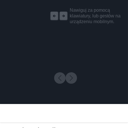
REKLAMA
Nawiguj za pomocą
klawiatury, lub gestów na
urządzeniu mobilnym.