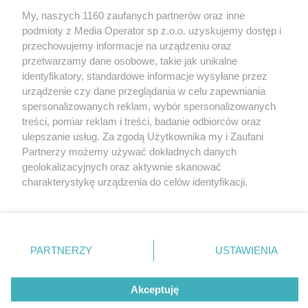
My, naszych 1160 zaufanych partnerów oraz inne
Wydawca mediów
lokalnych
podmioty z Media Operator sp z.o.o. uzyskujemy dostęp i
przechowujemy informacje na urządzeniu oraz
przetwarzamy dane osobowe, takie jak unikalne
identyfikatory, standardowe informacje wysyłane przez
urządzenie czy dane przeglądania w celu zapewniania
spersonalizowanych reklam, wybór spersonalizowanych
Nie zapomnij
treści, pomiar reklam i treści, badanie odbiorców oraz
zapoznać się z:
polityką prywatności
regulamin korzystania z portali
ulepszanie usług. Za zgodą Użytkownika my i Zaufani
Twoje
miasto
Skontakuj się
z nami
Partnerzy możemy używać dokładnych danych
Piekary Śląskie
Kontakt
geolokalizacyjnych oraz aktywnie skanować
Chorzów
Wydawca
charakterystykę urządzenia do celów identyfikacji.
Tarnowskie Góry
Redakcja
Ruda Śląska
Newsletter
Ponieważ cenimy Twoją prywatność, prosimy o zgodę na
Świętochłowice
Reklama
korzystanie z tych technologii poprzez kliknięcie
Tychy
„Akceptuję”. Zgoda jest dobrowolna i zawsze możesz ją
Bytom
Katowice
zmienić/wycofać klikając przycisk ustawień prywatności
PARTNERZY
USTAWIENIA
Gliwice
znajdujący się w lewym dolnym rogu strony
. Niektóre
Zabrze
Zagłębie
rodzaje przetwarzania danych nie wymagają zgody
Akceptuję
użytkownika, ale masz prawo sprzeciwić się takiemu
przetwarzaniu. Preferencje będą miały zastosowania tylko