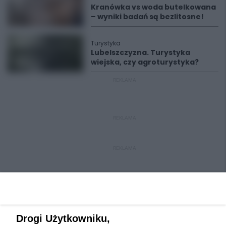
Kranówka vs woda butelkowana
– wyniki badań są bezlitosne!
Turystyka
Lubelszczyzna. Turystyka
wiejska, czy agroturystyka?
REKLAMA
REKLAMA
REKLAMA
Drogi Użytkowniku,