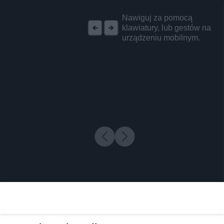
REKLAMA
Nawiguj za pomocą
klawiatury, lub gestów na
urządzeniu mobilnym.