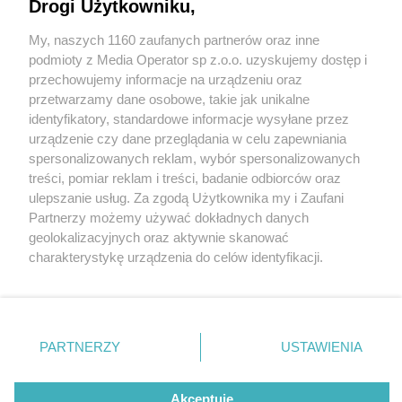
Drogi Użytkowniku,
My, naszych 1160 zaufanych partnerów oraz inne
Wydawca mediów
lokalnych
podmioty z Media Operator sp z.o.o. uzyskujemy dostęp i
przechowujemy informacje na urządzeniu oraz
przetwarzamy dane osobowe, takie jak unikalne
identyfikatory, standardowe informacje wysyłane przez
urządzenie czy dane przeglądania w celu zapewniania
2 / 0
spersonalizowanych reklam, wybór spersonalizowanych
Nie zapomnij
treści, pomiar reklam i treści, badanie odbiorców oraz
zapoznać się z:
polityką prywatności
regulamin korzystania z portali
ulepszanie usług. Za zgodą Użytkownika my i Zaufani
Twoje
miasto
Skontakuj się
z nami
Partnerzy możemy używać dokładnych danych
Piekary Śląskie
Kontakt
geolokalizacyjnych oraz aktywnie skanować
Chorzów
Wydawca
charakterystykę urządzenia do celów identyfikacji.
Tarnowskie Góry
Redakcja
Ruda Śląska
Newsletter
Ponieważ cenimy Twoją prywatność, prosimy o zgodę na
Świętochłowice
Reklama
korzystanie z tych technologii poprzez kliknięcie
Tychy
„Akceptuję”. Zgoda jest dobrowolna i zawsze możesz ją
Bytom
Katowice
zmienić/wycofać klikając przycisk ustawień prywatności
REKLAMA
PARTNERZY
USTAWIENIA
Gliwice
znajdujący się w lewym dolnym rogu strony
. Niektóre
Zabrze
Zagłębie
rodzaje przetwarzania danych nie wymagają zgody
użytkownika, ale masz prawo sprzeciwić się takiemu
Akceptuję