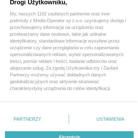
Drogi Użytkowniku,
My, naszych 1162 zaufanych partnerów oraz inne
Wydawca mediów
lokalnych
podmioty z Media Operator sp z.o.o. uzyskujemy dostęp i
przechowujemy informacje na urządzeniu oraz
przetwarzamy dane osobowe, takie jak unikalne
1 / 10
identyfikatory, standardowe informacje wysyłane przez
urządzenie czy dane przeglądania w celu zapewniania
BIUSTONOSZ AV 1916
spersonalizowanych reklam, wybór spersonalizowanych
Nie zapomnij
treści, pomiar reklam i treści, badanie odbiorców oraz
zapoznać się z:
polityką prywatności
regulamin korzystania z portali
CZARNY3
ulepszanie usług. Za zgodą Użytkownika my i Zaufani
Twoje
miasto
Skontakuj się
z nami
Partnerzy możemy używać dokładnych danych
Piekary Śląskie
Kontakt
geolokalizacyjnych oraz aktywnie skanować
Chorzów
Wydawca
charakterystykę urządzenia do celów identyfikacji.
Tarnowskie Góry
Redakcja
Ruda Śląska
Newsletter
Ponieważ cenimy Twoją prywatność, prosimy o zgodę na
Świętochłowice
Reklama
korzystanie z tych technologii poprzez kliknięcie
Tychy
„Akceptuję”. Zgoda jest dobrowolna i zawsze możesz ją
Bytom
Katowice
zmienić/wycofać klikając przycisk ustawień prywatności
REKLAMA
PARTNERZY
USTAWIENIA
Gliwice
znajdujący się w lewym dolnym rogu strony
. Niektóre
Zabrze
Zagłębie
rodzaje przetwarzania danych nie wymagają zgody
użytkownika, ale masz prawo sprzeciwić się takiemu
Akceptuję