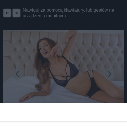
REKLAMA
Nawiguj za pomocą klawiatury, lub gestów na
urządzeniu mobilnym.
fot:
Jak dopasować stanik? Z pomocą brafitterki!