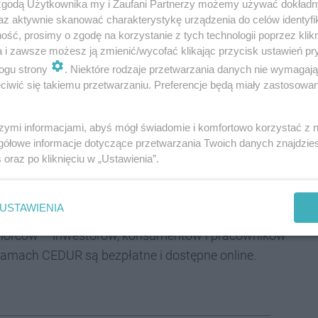
 zgodą Użytkownika my i Zaufani Partnerzy możemy używać dokład
az aktywnie skanować charakterystykę urządzenia do celów identyfi
ść, prosimy o zgodę na korzystanie z tych technologii poprzez klikn
a i zawsze możesz ją zmienić/wycofać klikając przycisk ustawień pr
ogu strony
. Niektóre rodzaje przetwarzania danych nie wymagaj
iwić się takiemu przetwarzaniu. Preferencje będą miały zastosowania
szymi informacjami, abyś mógł świadomie i komfortowo korzystać z
gółowe informacje dotyczące przetwarzania Twoich danych znajdzi
s
oraz po kliknięciu w „Ustawienia”.
REKLAMA
USTAWIENIA
to projekt edukacyjny Urzędu Komisji Nadzoru
biorców – inwestorów, konsumentów i pracowników
amach CEDUR są bezpłatne i dostępne online.