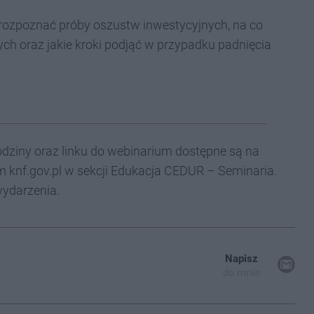
 rozpoznać próby oszustw inwestycyjnych, na co
h oraz jakie kroki podjąć w przypadku padnięcia
odziny oraz linku do webinarium dostępne są na
 knf.gov.pl w sekcji Edukacja CEDUR – Seminaria.
wydarzenia.
Napisz
do mnie