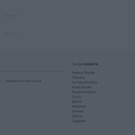
REKLAMA
REKLAMA
Twoje
miasto
Piekary Śląskie
Chorzów
i
regulamin korzystania z portali
Tarnowskie Góry
Ruda Śląska
Świętochłowice
Tychy
Bytom
Katowice
Gliwice
Zabrze
Zagłębie