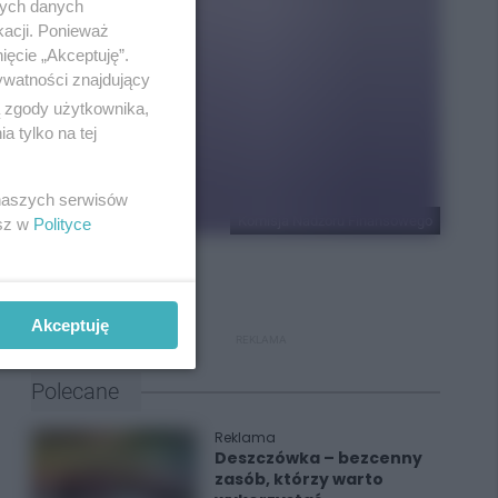
nych danych
kacji. Ponieważ
ięcie „Akceptuję”.
ywatności znajdujący
ą zgody użytkownika,
 tylko na tej
 naszych serwisów
Komisja Nadzoru Finansowego
esz w
Polityce
Akceptuję
REKLAMA
Polecane
Reklama
Deszczówka – bezcenny
zasób, którzy warto