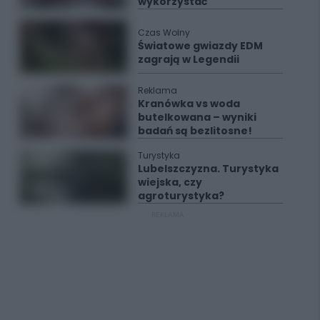
wykorzystać
Czas Wolny
Światowe gwiazdy EDM
zagrają w Legendii
Reklama
Kranówka vs woda
butelkowana – wyniki
badań są bezlitosne!
Turystyka
Lubelszczyzna. Turystyka
wiejska, czy
agroturystyka?
REKLAMA