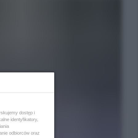
yskujemy dostęp i
lne identyfikatory,
iania
anie odbiorców oraz