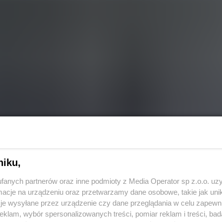
niku,
fanych partnerów oraz inne podmioty z Media Operator sp z.o.o. uz
cje na urządzeniu oraz przetwarzamy dane osobowe, takie jak unika
je wysyłane przez urządzenie czy dane przeglądania w celu zapewn
klam, wybór spersonalizowanych treści, pomiar reklam i treści, bad