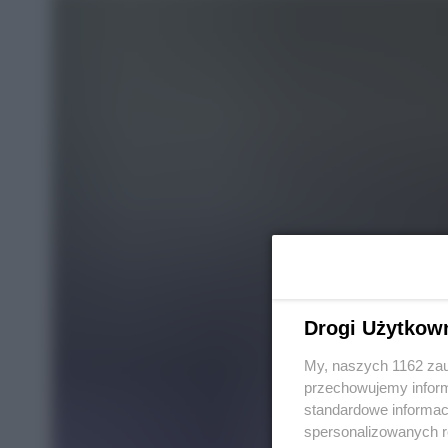
Drogi Użytkow
My, naszych 1162 zau
przechowujemy informa
standardowe informac
spersonalizowanych re