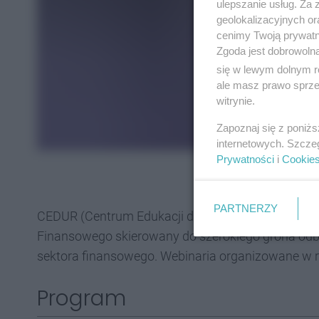
ulepszanie usług. Za
geolokalizacyjnych or
cenimy Twoją prywatno
Zgoda jest dobrowoln
się w lewym dolnym r
ale masz prawo sprzec
witrynie.
Zapoznaj się z poniż
internetowych. Szcze
Prywatności
i
Cookie
PARTNERZY
CEDUR (Centrum Edukacji dla Uczestników Rynku) 
Finansowego skierowany do szerokiego grona od
sektora finansowego. Webinaria organizowane w r
Program