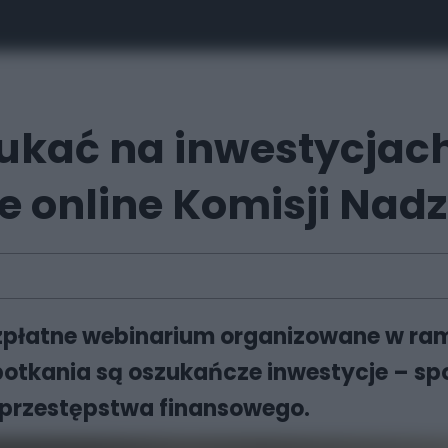
zukać na inwestycjac
ie online Komisji Na
ezpłatne webinarium organizowane w ra
tkania są oszukańcze inwestycje – spo
 przestępstwa finansowego.