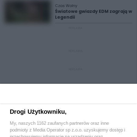
Czas Wolny
Światowe gwiazdy EDM zagrają w
Legendii
REKLAMA
REKLAMA
REKLAMA
Drogi Użytkowniku,
My, naszych 1162 zaufanych partnerów oraz inne
Wydawca mediów
lokalnych
podmioty z Media Operator sp z.o.o. uzyskujemy dostęp i
przechowujemy informacje na urządzeniu oraz