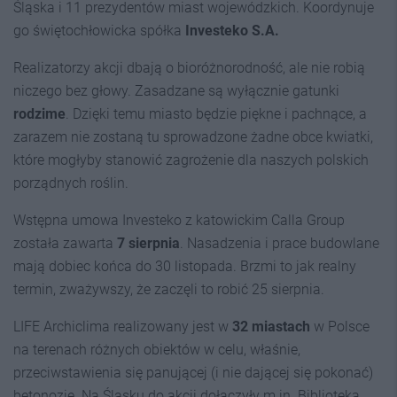
Śląska i 11 prezydentów miast wojewódzkich. Koordynuje
go świętochłowicka spółka
Investeko S.A.
Realizatorzy akcji dbają o bioróżnorodność, ale nie robią
niczego bez głowy. Zasadzane są wyłącznie gatunki
rodzime
. Dzięki temu miasto będzie piękne i pachnące, a
zarazem nie zostaną tu sprowadzone żadne obce kwiatki,
które mogłyby stanowić zagrożenie dla naszych polskich
porządnych roślin.
Wstępna umowa Investeko z katowickim Calla Group
została zawarta
7 sierpnia
. Nasadzenia i prace budowlane
mają dobiec końca do 30 listopada. Brzmi to jak realny
termin, zważywszy, że zaczęli to robić 25 sierpnia.
LIFE Archiclima realizowany jest w
32 miastach
w Polsce
na terenach różnych obiektów w celu, właśnie,
przeciwstawienia się panującej (i nie dającej się pokonać)
betonozie. Na Śląsku do akcji dołączyły m.in. Biblioteka