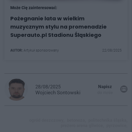
Może Cię zainteresować:
Pożegnanie lata w wielkim
muzycznym stylu na promenadzie
Superauto.pl Stadionu Śląskiego
AUTOR:
Artykuł sponsorowany
22/08/2025
28/08/2025
Napisz
Wojciech
Sontowski
do mnie
ogród deszczowy,
betonoza,
politechnika śląska,
prezero arena gliwice,
pyrzowice,