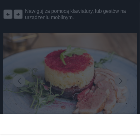
REKLAMA
Nawiguj za pomocą klawiatury, lub gestów na
urządzeniu mobilnym.
fot:
Już 24 lutego startuje II edycja Festiwalu