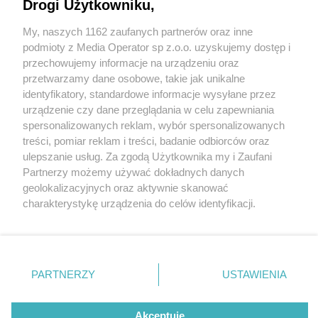
Restauracji Śląskich
Drogi Użytkowniku,
My, naszych 1162 zaufanych partnerów oraz inne
Wydawca mediów
lokalnych
podmioty z Media Operator sp z.o.o. uzyskujemy dostęp i
przechowujemy informacje na urządzeniu oraz
przetwarzamy dane osobowe, takie jak unikalne
2 / 5
identyfikatory, standardowe informacje wysyłane przez
urządzenie czy dane przeglądania w celu zapewniania
Już 24 lutego startuje II
spersonalizowanych reklam, wybór spersonalizowanych
Nie zapomnij
treści, pomiar reklam i treści, badanie odbiorców oraz
edycja Festiwalu Restauracji
zapoznać się z:
polityką prywatności
regulamin korzystania z portali
ulepszanie usług. Za zgodą Użytkownika my i Zaufani
Twoje
miasto
Skontakuj się
z nami
Śląskich
Partnerzy możemy używać dokładnych danych
Piekary Śląskie
Kontakt
geolokalizacyjnych oraz aktywnie skanować
Chorzów
Wydawca
charakterystykę urządzenia do celów identyfikacji.
Tarnowskie Góry
Redakcja
Ruda Śląska
Newsletter
Ponieważ cenimy Twoją prywatność, prosimy o zgodę na
Świętochłowice
Reklama
korzystanie z tych technologii poprzez kliknięcie
Tychy
„Akceptuję”. Zgoda jest dobrowolna i zawsze możesz ją
Bytom
Katowice
zmienić/wycofać klikając przycisk ustawień prywatności
REKLAMA
PARTNERZY
USTAWIENIA
Gliwice
znajdujący się w lewym dolnym rogu strony
. Niektóre
Zabrze
Zagłębie
rodzaje przetwarzania danych nie wymagają zgody
użytkownika, ale masz prawo sprzeciwić się takiemu
Akceptuję