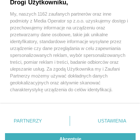
Drogi Użytkowniku,
My, naszych 1162 zaufanych partnerów oraz inne
Wydawca mediów
lokalnych
podmioty z Media Operator sp z.o.o. uzyskujemy dostęp i
przechowujemy informacje na urządzeniu oraz
przetwarzamy dane osobowe, takie jak unikalne
identyfikatory, standardowe informacje wysyłane przez
urządzenie czy dane przeglądania w celu zapewniania
3 / 0
spersonalizowanych reklam, wybór spersonalizowanych
Nie zapomnij
treści, pomiar reklam i treści, badanie odbiorców oraz
zapoznać się z:
polityką prywatności
regulamin korzystania z portali
ulepszanie usług. Za zgodą Użytkownika my i Zaufani
Twoje
miasto
Skontakuj się
z nami
Partnerzy możemy używać dokładnych danych
Piekary Śląskie
Kontakt
geolokalizacyjnych oraz aktywnie skanować
Chorzów
Wydawca
charakterystykę urządzenia do celów identyfikacji.
Tarnowskie Góry
Redakcja
Ruda Śląska
Newsletter
Ponieważ cenimy Twoją prywatność, prosimy o zgodę na
Świętochłowice
Reklama
korzystanie z tych technologii poprzez kliknięcie
Tychy
„Akceptuję”. Zgoda jest dobrowolna i zawsze możesz ją
Bytom
Katowice
zmienić/wycofać klikając przycisk ustawień prywatności
REKLAMA
PARTNERZY
USTAWIENIA
Gliwice
znajdujący się w lewym dolnym rogu strony
. Niektóre
Zabrze
Zagłębie
rodzaje przetwarzania danych nie wymagają zgody
użytkownika, ale masz prawo sprzeciwić się takiemu
Akceptuję