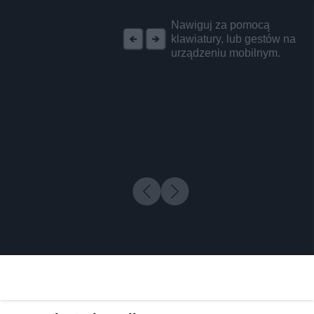
REKLAMA
Nawiguj za pomocą
klawiatury, lub gestów na
urządzeniu mobilnym.