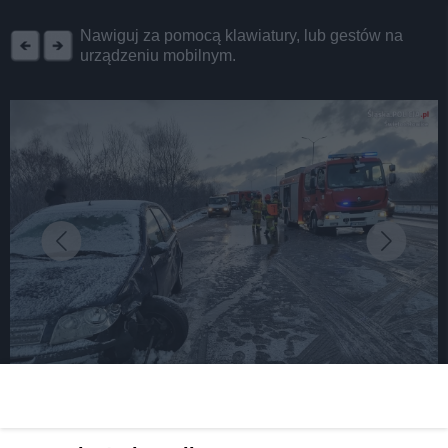
REKLAMA
Nawiguj za pomocą klawiatury, lub gestów na
urządzeniu mobilnym.
fot: