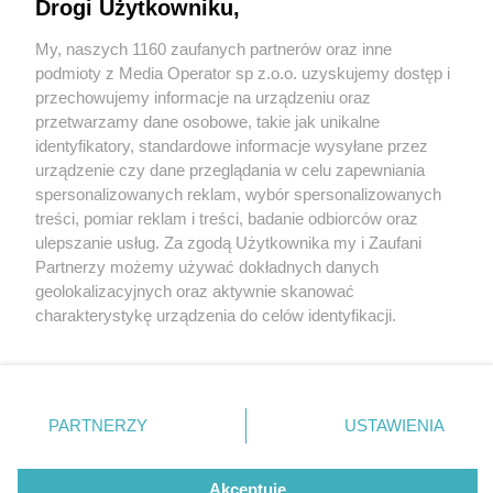
Drogi Użytkowniku,
Karambol na DTŚ w Świętochłowicach
My, naszych 1160 zaufanych partnerów oraz inne
Wydawca mediów
lokalnych
podmioty z Media Operator sp z.o.o. uzyskujemy dostęp i
4 / 6
przechowujemy informacje na urządzeniu oraz
przetwarzamy dane osobowe, takie jak unikalne
Karambol na DTŚ w
identyfikatory, standardowe informacje wysyłane przez
Świętochłowicach
urządzenie czy dane przeglądania w celu zapewniania
spersonalizowanych reklam, wybór spersonalizowanych
Nie zapomnij
treści, pomiar reklam i treści, badanie odbiorców oraz
zapoznać się z:
polityką prywatności
regulamin korzystania z portali
Trudny poranek na drogach. W piątek, 22 grudnia 2023
ulepszanie usług. Za zgodą Użytkownika my i Zaufani
Twoje
miasto
Skontakuj się
z nami
Partnerzy możemy używać dokładnych danych
r., na Drogowej Trasie Średnicowej doszło do
Piekary Śląskie
Kontakt
geolokalizacyjnych oraz aktywnie skanować
Chorzów
Wydawca
karambolu. Droga w kierunku Gliwic była
charakterystykę urządzenia do celów identyfikacji.
Tarnowskie Góry
Redakcja
Ruda Śląska
Newsletter
Ponieważ cenimy Twoją prywatność, prosimy o zgodę na
zablokowana.
Świętochłowice
Reklama
korzystanie z tych technologii poprzez kliknięcie
Tychy
„Akceptuję”. Zgoda jest dobrowolna i zawsze możesz ją
Bytom
Katowice
zmienić/wycofać klikając przycisk ustawień prywatności
PARTNERZY
USTAWIENIA
REKLAMA
Gliwice
znajdujący się w lewym dolnym rogu strony
. Niektóre
Zabrze
Zagłębie
rodzaje przetwarzania danych nie wymagają zgody
użytkownika, ale masz prawo sprzeciwić się takiemu
Akceptuję