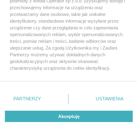
podmioty z Media Operator sp z.o.o. uzyskujemy dostęp i
przebojów
Katowice
przechowujemy informacje na urządzeniu oraz
Gliwice
Zabrze
przetwarzamy dane osobowe, takie jak unikalne
Zagłębie
identyfikatory, standardowe informacje wysyłane przez
urządzenie czy dane przeglądania w celu zapewniania
spersonalizowanych reklam, wybór spersonalizowanych
1 / 6
treści, pomiar reklam i treści, badanie odbiorców oraz
ulepszanie usług. Za zgodą Użytkownika my i Zaufani
Karuzela Gna Zdjecie glowne
Partnerzy możemy używać dokładnych danych
geolokalizacyjnych oraz aktywnie skanować
charakterystykę urządzenia do celów identyfikacji.
Ponieważ cenimy Twoją prywatność, prosimy o zgodę na
korzystanie z tych technologii poprzez kliknięcie
„Akceptuję”. Zgoda jest dobrowolna i zawsze możesz ją
zmienić/wycofać klikając przycisk ustawień prywatności
REKLAMA
PARTNERZY
USTAWIENIA
znajdujący się w lewym dolnym rogu strony
. Niektóre
rodzaje przetwarzania danych nie wymagają zgody
użytkownika, ale masz prawo sprzeciwić się takiemu
Akceptuję
przetwarzaniu. Preferencje będą miały zastosowania tylko
na tej witrynie.