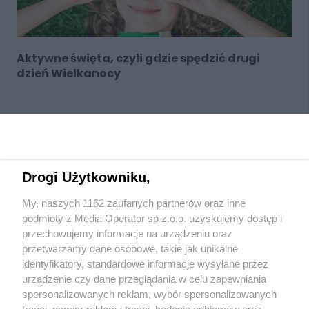
Aktywne święta, czyli gdzie spędzić drugi
dzień Wielkanocy
Drogi Użytkowniku,
My, naszych 1162 zaufanych partnerów oraz inne
Wydawca mediów
lokalnych
podmioty z Media Operator sp z.o.o. uzyskujemy dostęp i
przechowujemy informacje na urządzeniu oraz
przetwarzamy dane osobowe, takie jak unikalne
identyfikatory, standardowe informacje wysyłane przez
urządzenie czy dane przeglądania w celu zapewniania
spersonalizowanych reklam, wybór spersonalizowanych
Nie zapomnij