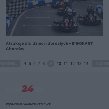
Atrakcje dla dzieci i dorosłych - E1GOKART
Chorzów
PRZEDNIA
4
5
6
7
8
9
10
11
12
13
14
NASTĘ
Wydawca mediów
lokalnych