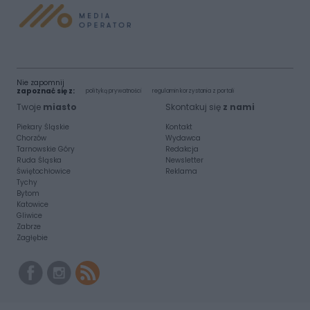
Nie zapomnij
zapoznać się z:
polityką prywatności
regulamin korzystania z portali
Twoje
miasto
Skontakuj się
z nami
Piekary Śląskie
Kontakt
Chorzów
Wydawca
Tarnowskie Góry
Redakcja
Ruda Śląska
Newsletter
Świętochłowice
Reklama
Tychy
Bytom
Katowice
Gliwice
Zabrze
Zagłębie