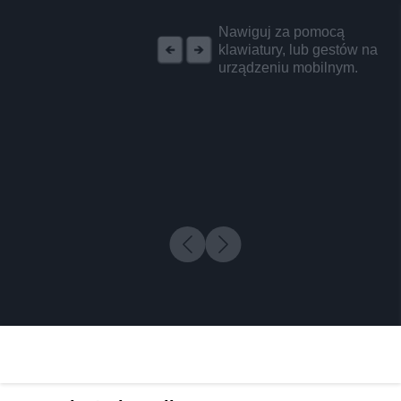
REKLAMA
Nawiguj za pomocą
klawiatury, lub gestów na
urządzeniu mobilnym.