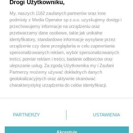
Drogi Użytkowniku,
My, naszych 1162 zaufanych partnerów oraz inne
Wydawca mediów
lokalnych
podmioty z Media Operator sp z.o.o. uzyskujemy dostęp i
przechowujemy informacje na urządzeniu oraz
przetwarzamy dane osobowe, takie jak unikalne
identyfikatory, standardowe informacje wysyłane przez
urządzenie czy dane przeglądania w celu zapewniania
1 / 0
spersonalizowanych reklam, wybór spersonalizowanych
Nie zapomnij
treści, pomiar reklam i treści, badanie odbiorców oraz
zapoznać się z:
polityką prywatności
regulamin korzystania z portali
ulepszanie usług. Za zgodą Użytkownika my i Zaufani
Twoje
miasto
Skontakuj się
z nami
Partnerzy możemy używać dokładnych danych
Piekary Śląskie
Kontakt
geolokalizacyjnych oraz aktywnie skanować
Chorzów
Wydawca
charakterystykę urządzenia do celów identyfikacji.
Tarnowskie Góry
Redakcja
Ruda Śląska
Newsletter
Ponieważ cenimy Twoją prywatność, prosimy o zgodę na
Świętochłowice
Reklama
korzystanie z tych technologii poprzez kliknięcie
Tychy
„Akceptuję”. Zgoda jest dobrowolna i zawsze możesz ją
Bytom
Katowice
zmienić/wycofać klikając przycisk ustawień prywatności
REKLAMA
PARTNERZY
USTAWIENIA
Gliwice
znajdujący się w lewym dolnym rogu strony
. Niektóre
Zabrze
Zagłębie
rodzaje przetwarzania danych nie wymagają zgody
użytkownika, ale masz prawo sprzeciwić się takiemu
Akceptuję