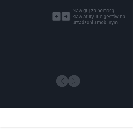
REKLAMA
Nawiguj za pomocą
klawiatury, lub gestów na
urządzeniu mobilnym.