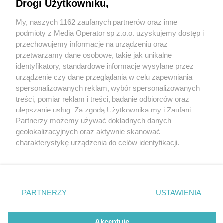
Drogi Użytkowniku,
My, naszych 1162 zaufanych partnerów oraz inne
Wydawca mediów
lokalnych
podmioty z Media Operator sp z.o.o. uzyskujemy dostęp i
przechowujemy informacje na urządzeniu oraz
przetwarzamy dane osobowe, takie jak unikalne
identyfikatory, standardowe informacje wysyłane przez
urządzenie czy dane przeglądania w celu zapewniania
4 / 0
spersonalizowanych reklam, wybór spersonalizowanych
Nie zapomnij
treści, pomiar reklam i treści, badanie odbiorców oraz
zapoznać się z:
polityką prywatności
regulamin korzystania z portali
ulepszanie usług. Za zgodą Użytkownika my i Zaufani
Twoje
miasto
Skontakuj się
z nami
Partnerzy możemy używać dokładnych danych
Piekary Śląskie
Kontakt
geolokalizacyjnych oraz aktywnie skanować
Chorzów
Wydawca
charakterystykę urządzenia do celów identyfikacji.
Tarnowskie Góry
Redakcja
Ruda Śląska
Newsletter
Ponieważ cenimy Twoją prywatność, prosimy o zgodę na
Świętochłowice
Reklama
korzystanie z tych technologii poprzez kliknięcie
Tychy
„Akceptuję”. Zgoda jest dobrowolna i zawsze możesz ją
Bytom
Katowice
zmienić/wycofać klikając przycisk ustawień prywatności
REKLAMA
PARTNERZY
USTAWIENIA
Gliwice
znajdujący się w lewym dolnym rogu strony
. Niektóre
Zabrze
Zagłębie
rodzaje przetwarzania danych nie wymagają zgody
użytkownika, ale masz prawo sprzeciwić się takiemu
Akceptuję