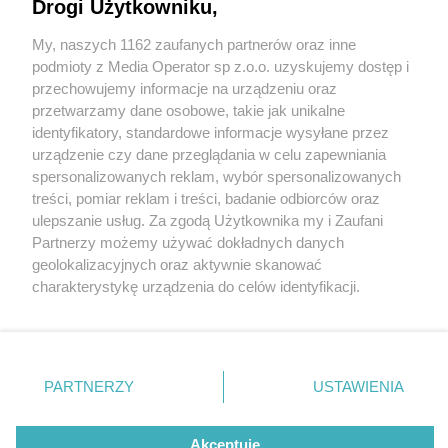
Drogi Użytkowniku,
My, naszych 1162 zaufanych partnerów oraz inne
Wydawca mediów
lokalnych
podmioty z Media Operator sp z.o.o. uzyskujemy dostęp i
przechowujemy informacje na urządzeniu oraz
przetwarzamy dane osobowe, takie jak unikalne
identyfikatory, standardowe informacje wysyłane przez
urządzenie czy dane przeglądania w celu zapewniania
2 / 0
spersonalizowanych reklam, wybór spersonalizowanych
Nie zapomnij
treści, pomiar reklam i treści, badanie odbiorców oraz
zapoznać się z:
polityką prywatności
regulamin korzystania z portali
ulepszanie usług. Za zgodą Użytkownika my i Zaufani
Twoje
miasto
Skontakuj się
z nami
Partnerzy możemy używać dokładnych danych
Piekary Śląskie
Kontakt
geolokalizacyjnych oraz aktywnie skanować
Chorzów
Wydawca
charakterystykę urządzenia do celów identyfikacji.
Tarnowskie Góry
Redakcja
Ruda Śląska
Newsletter
Ponieważ cenimy Twoją prywatność, prosimy o zgodę na
Świętochłowice
Reklama
korzystanie z tych technologii poprzez kliknięcie
Tychy
„Akceptuję”. Zgoda jest dobrowolna i zawsze możesz ją
Bytom
Katowice
zmienić/wycofać klikając przycisk ustawień prywatności
REKLAMA
PARTNERZY
USTAWIENIA
Gliwice
znajdujący się w lewym dolnym rogu strony
. Niektóre
Zabrze
Zagłębie
rodzaje przetwarzania danych nie wymagają zgody
użytkownika, ale masz prawo sprzeciwić się takiemu
Akceptuję