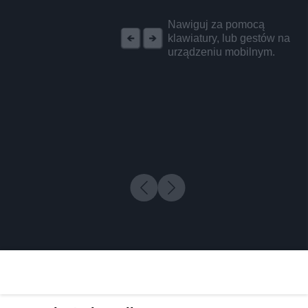
REKLAMA
Nawiguj za pomocą
klawiatury, lub gestów na
urządzeniu mobilnym.