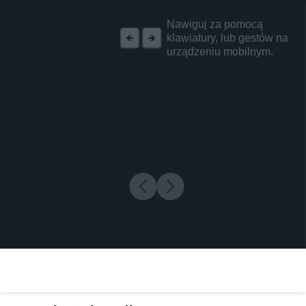
REKLAMA
Nawiguj za pomocą
klawiatury, lub gestów na
urządzeniu mobilnym.