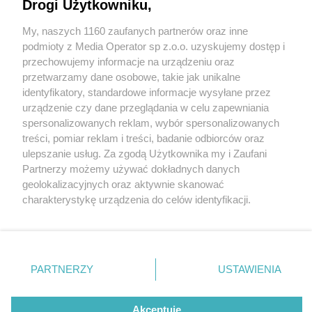
Drogi Użytkowniku,
My, naszych 1160 zaufanych partnerów oraz inne
Wydawca mediów
lokalnych
podmioty z Media Operator sp z.o.o. uzyskujemy dostęp i
przechowujemy informacje na urządzeniu oraz
przetwarzamy dane osobowe, takie jak unikalne
identyfikatory, standardowe informacje wysyłane przez
urządzenie czy dane przeglądania w celu zapewniania
1 / 0
spersonalizowanych reklam, wybór spersonalizowanych
Nie zapomnij
treści, pomiar reklam i treści, badanie odbiorców oraz
zapoznać się z:
polityką prywatności
regulamin korzystania z portali
ulepszanie usług. Za zgodą Użytkownika my i Zaufani
Twoje
miasto
Skontakuj się
z nami
Partnerzy możemy używać dokładnych danych
Piekary Śląskie
Kontakt
geolokalizacyjnych oraz aktywnie skanować
Chorzów
Wydawca
charakterystykę urządzenia do celów identyfikacji.
Tarnowskie Góry
Redakcja
Ruda Śląska
Newsletter
Ponieważ cenimy Twoją prywatność, prosimy o zgodę na
Świętochłowice
Reklama
korzystanie z tych technologii poprzez kliknięcie
Tychy
„Akceptuję”. Zgoda jest dobrowolna i zawsze możesz ją
Bytom
Katowice
zmienić/wycofać klikając przycisk ustawień prywatności
REKLAMA
PARTNERZY
USTAWIENIA
Gliwice
znajdujący się w lewym dolnym rogu strony
. Niektóre
Zabrze
Zagłębie
rodzaje przetwarzania danych nie wymagają zgody
użytkownika, ale masz prawo sprzeciwić się takiemu
Akceptuję