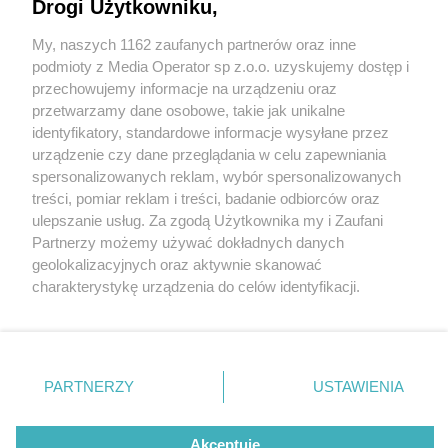
Drogi Użytkowniku,
My, naszych 1162 zaufanych partnerów oraz inne
Wydawca mediów
lokalnych
podmioty z Media Operator sp z.o.o. uzyskujemy dostęp i
przechowujemy informacje na urządzeniu oraz
przetwarzamy dane osobowe, takie jak unikalne
identyfikatory, standardowe informacje wysyłane przez
urządzenie czy dane przeglądania w celu zapewniania
1 / 0
spersonalizowanych reklam, wybór spersonalizowanych
Nie zapomnij
treści, pomiar reklam i treści, badanie odbiorców oraz
zapoznać się z:
polityką prywatności
regulamin korzystania z portali
ulepszanie usług. Za zgodą Użytkownika my i Zaufani
Twoje
miasto
Skontakuj się
z nami
Partnerzy możemy używać dokładnych danych
Piekary Śląskie
Kontakt
geolokalizacyjnych oraz aktywnie skanować
Chorzów
Wydawca
charakterystykę urządzenia do celów identyfikacji.
Tarnowskie Góry
Redakcja
Ruda Śląska
Newsletter
Ponieważ cenimy Twoją prywatność, prosimy o zgodę na
Świętochłowice
Reklama
korzystanie z tych technologii poprzez kliknięcie
Tychy
„Akceptuję”. Zgoda jest dobrowolna i zawsze możesz ją
Bytom
Katowice
zmienić/wycofać klikając przycisk ustawień prywatności
REKLAMA
PARTNERZY
USTAWIENIA
Gliwice
znajdujący się w lewym dolnym rogu strony
. Niektóre
Zabrze
Zagłębie
rodzaje przetwarzania danych nie wymagają zgody
użytkownika, ale masz prawo sprzeciwić się takiemu
Akceptuję