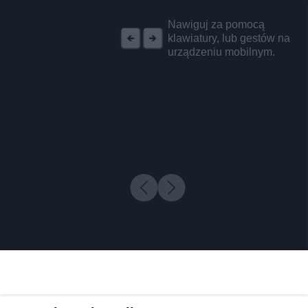
REKLAMA
Nawiguj za pomocą
klawiatury, lub gestów na
urządzeniu mobilnym.