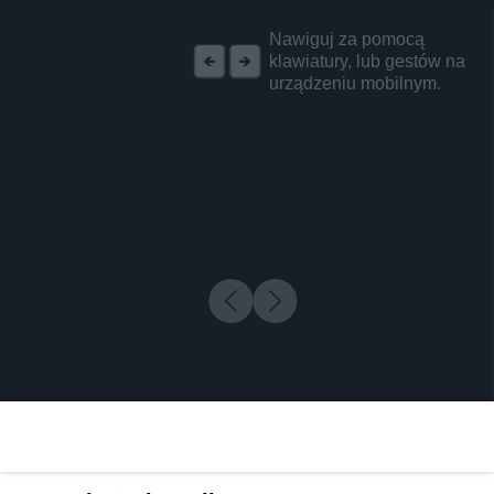
REKLAMA
Nawiguj za pomocą
klawiatury, lub gestów na
urządzeniu mobilnym.