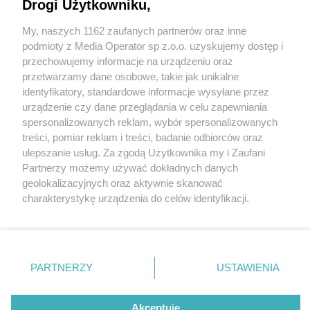
Drogi Użytkowniku,
My, naszych 1162 zaufanych partnerów oraz inne
Wydawca mediów
lokalnych
podmioty z Media Operator sp z.o.o. uzyskujemy dostęp i
przechowujemy informacje na urządzeniu oraz
przetwarzamy dane osobowe, takie jak unikalne
identyfikatory, standardowe informacje wysyłane przez
urządzenie czy dane przeglądania w celu zapewniania
1 / 0
spersonalizowanych reklam, wybór spersonalizowanych
Nie zapomnij
treści, pomiar reklam i treści, badanie odbiorców oraz
zapoznać się z:
polityką prywatności
regulamin korzystania z portali
ulepszanie usług. Za zgodą Użytkownika my i Zaufani
Twoje
miasto
Skontakuj się
z nami
Partnerzy możemy używać dokładnych danych
Piekary Śląskie
Kontakt
geolokalizacyjnych oraz aktywnie skanować
Chorzów
Wydawca
charakterystykę urządzenia do celów identyfikacji.
Tarnowskie Góry
Redakcja
Ruda Śląska
Newsletter
Ponieważ cenimy Twoją prywatność, prosimy o zgodę na
Świętochłowice
Reklama
korzystanie z tych technologii poprzez kliknięcie
Tychy
„Akceptuję”. Zgoda jest dobrowolna i zawsze możesz ją
Bytom
Katowice
zmienić/wycofać klikając przycisk ustawień prywatności
REKLAMA
PARTNERZY
USTAWIENIA
Gliwice
znajdujący się w lewym dolnym rogu strony
. Niektóre
Zabrze
Zagłębie
rodzaje przetwarzania danych nie wymagają zgody
użytkownika, ale masz prawo sprzeciwić się takiemu
Akceptuję