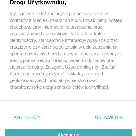
Drogi Użytkowniku,
My, naszych 1162 zaufanych partnerów oraz inne
Wydawca mediów
lokalnych
podmioty z Media Operator sp z.o.o. uzyskujemy dostęp i
przechowujemy informacje na urządzeniu oraz
przetwarzamy dane osobowe, takie jak unikalne
identyfikatory, standardowe informacje wysyłane przez
urządzenie czy dane przeglądania w celu zapewniania
2 / 0
spersonalizowanych reklam, wybór spersonalizowanych
Nie zapomnij
treści, pomiar reklam i treści, badanie odbiorców oraz
zapoznać się z:
polityką prywatności
regulamin korzystania z portali
ulepszanie usług. Za zgodą Użytkownika my i Zaufani
Twoje
miasto
Skontakuj się
z nami
Partnerzy możemy używać dokładnych danych
Piekary Śląskie
Kontakt
geolokalizacyjnych oraz aktywnie skanować
Chorzów
Wydawca
charakterystykę urządzenia do celów identyfikacji.
Tarnowskie Góry
Redakcja
Ruda Śląska
Newsletter
Ponieważ cenimy Twoją prywatność, prosimy o zgodę na
Świętochłowice
Reklama
korzystanie z tych technologii poprzez kliknięcie
Tychy
„Akceptuję”. Zgoda jest dobrowolna i zawsze możesz ją
Bytom
Katowice
zmienić/wycofać klikając przycisk ustawień prywatności
REKLAMA
PARTNERZY
USTAWIENIA
Gliwice
znajdujący się w lewym dolnym rogu strony
. Niektóre
Zabrze
Zagłębie
rodzaje przetwarzania danych nie wymagają zgody
użytkownika, ale masz prawo sprzeciwić się takiemu
Akceptuję