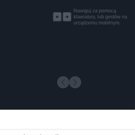
REKLAMA
Nawiguj za pomocą
klawiatury, lub gestów na
urządzeniu mobilnym.