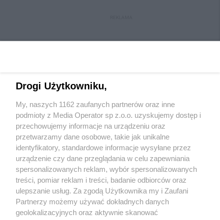
REKLAMA
Drogi Użytkowniku,
My, naszych 1162 zaufanych partnerów oraz inne
Wydawca mediów
lokalnych
podmioty z Media Operator sp z.o.o. uzyskujemy dostęp i
przechowujemy informacje na urządzeniu oraz
przetwarzamy dane osobowe, takie jak unikalne
identyfikatory, standardowe informacje wysyłane przez
urządzenie czy dane przeglądania w celu zapewniania
spersonalizowanych reklam, wybór spersonalizowanych
Nie zapomnij
treści, pomiar reklam i treści, badanie odbiorców oraz
zapoznać się z:
polityką prywatności
regulamin korzystania z portali
ulepszanie usług. Za zgodą Użytkownika my i Zaufani
Twoje
miasto
Skontakuj się
z nami
Partnerzy możemy używać dokładnych danych
Piekary Śląskie
Kontakt
geolokalizacyjnych oraz aktywnie skanować
Chorzów
Wydawca