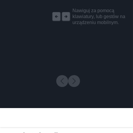
REKLAMA
Nawiguj za pomocą
klawiatury, lub gestów na
urządzeniu mobilnym.