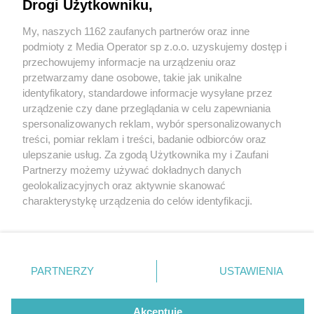
Drogi Użytkowniku,
My, naszych 1162 zaufanych partnerów oraz inne
Wydawca mediów
lokalnych
podmioty z Media Operator sp z.o.o. uzyskujemy dostęp i
przechowujemy informacje na urządzeniu oraz
przetwarzamy dane osobowe, takie jak unikalne
identyfikatory, standardowe informacje wysyłane przez
urządzenie czy dane przeglądania w celu zapewniania
2 / 0
spersonalizowanych reklam, wybór spersonalizowanych
Nie zapomnij
treści, pomiar reklam i treści, badanie odbiorców oraz
zapoznać się z:
polityką prywatności
regulamin korzystania z portali
ulepszanie usług. Za zgodą Użytkownika my i Zaufani
Twoje
miasto
Skontakuj się
z nami
Partnerzy możemy używać dokładnych danych
Piekary Śląskie
Kontakt
geolokalizacyjnych oraz aktywnie skanować
Chorzów
Wydawca
charakterystykę urządzenia do celów identyfikacji.
Tarnowskie Góry
Redakcja
Ruda Śląska
Newsletter
Ponieważ cenimy Twoją prywatność, prosimy o zgodę na
Świętochłowice
Reklama
korzystanie z tych technologii poprzez kliknięcie
Tychy
„Akceptuję”. Zgoda jest dobrowolna i zawsze możesz ją
Bytom
Katowice
zmienić/wycofać klikając przycisk ustawień prywatności
REKLAMA
PARTNERZY
USTAWIENIA
Gliwice
znajdujący się w lewym dolnym rogu strony
. Niektóre
Zabrze
Zagłębie
rodzaje przetwarzania danych nie wymagają zgody
użytkownika, ale masz prawo sprzeciwić się takiemu
Akceptuję