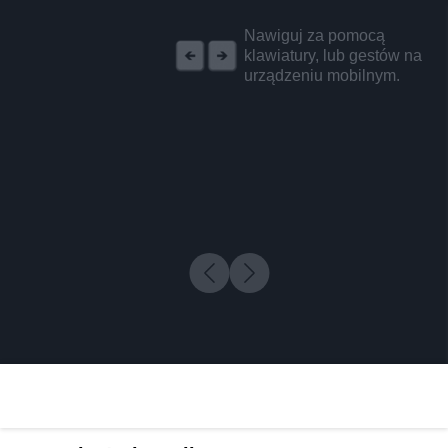
REKLAMA
Nawiguj za pomocą
klawiatury, lub gestów na
urządzeniu mobilnym.