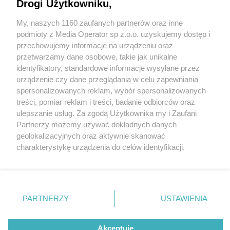
Drogi Użytkowniku,
My, naszych 1160 zaufanych partnerów oraz inne
Wydawca mediów
lokalnych
podmioty z Media Operator sp z.o.o. uzyskujemy dostęp i
przechowujemy informacje na urządzeniu oraz
przetwarzamy dane osobowe, takie jak unikalne
identyfikatory, standardowe informacje wysyłane przez
urządzenie czy dane przeglądania w celu zapewniania
1 / 0
spersonalizowanych reklam, wybór spersonalizowanych
Nie zapomnij
treści, pomiar reklam i treści, badanie odbiorców oraz
zapoznać się z:
polityką prywatności
regulamin korzystania z portali
ulepszanie usług. Za zgodą Użytkownika my i Zaufani
Twoje
miasto
Skontakuj się
z nami
Partnerzy możemy używać dokładnych danych
Piekary Śląskie
Kontakt
geolokalizacyjnych oraz aktywnie skanować
Chorzów
Wydawca
charakterystykę urządzenia do celów identyfikacji.
Tarnowskie Góry
Redakcja
Ruda Śląska
Newsletter
Ponieważ cenimy Twoją prywatność, prosimy o zgodę na
Świętochłowice
Reklama
korzystanie z tych technologii poprzez kliknięcie
Tychy
„Akceptuję”. Zgoda jest dobrowolna i zawsze możesz ją
Bytom
Katowice
zmienić/wycofać klikając przycisk ustawień prywatności
REKLAMA
PARTNERZY
USTAWIENIA
Gliwice
znajdujący się w lewym dolnym rogu strony
. Niektóre
Zabrze
Zagłębie
rodzaje przetwarzania danych nie wymagają zgody
użytkownika, ale masz prawo sprzeciwić się takiemu
Akceptuję