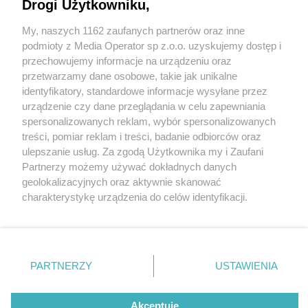
Drogi Użytkowniku,
My, naszych 1162 zaufanych partnerów oraz inne
Wydawca mediów
lokalnych
podmioty z Media Operator sp z.o.o. uzyskujemy dostęp i
przechowujemy informacje na urządzeniu oraz
przetwarzamy dane osobowe, takie jak unikalne
identyfikatory, standardowe informacje wysyłane przez
urządzenie czy dane przeglądania w celu zapewniania
5 / 0
spersonalizowanych reklam, wybór spersonalizowanych
Nie zapomnij
treści, pomiar reklam i treści, badanie odbiorców oraz
zapoznać się z:
polityką prywatności
regulamin korzystania z portali
ulepszanie usług. Za zgodą Użytkownika my i Zaufani
Twoje
miasto
Skontakuj się
z nami
Partnerzy możemy używać dokładnych danych
Piekary Śląskie
Kontakt
geolokalizacyjnych oraz aktywnie skanować
Chorzów
Wydawca
charakterystykę urządzenia do celów identyfikacji.
Tarnowskie Góry
Redakcja
Ruda Śląska
Newsletter
Ponieważ cenimy Twoją prywatność, prosimy o zgodę na
Świętochłowice
Reklama
korzystanie z tych technologii poprzez kliknięcie
Tychy
„Akceptuję”. Zgoda jest dobrowolna i zawsze możesz ją
Bytom
Katowice
zmienić/wycofać klikając przycisk ustawień prywatności
REKLAMA
PARTNERZY
USTAWIENIA
Gliwice
znajdujący się w lewym dolnym rogu strony
. Niektóre
Zabrze
Zagłębie
rodzaje przetwarzania danych nie wymagają zgody
użytkownika, ale masz prawo sprzeciwić się takiemu
Akceptuję