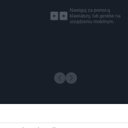
REKLAMA
Nawiguj za pomocą
klawiatury, lub gestów na
urządzeniu mobilnym.